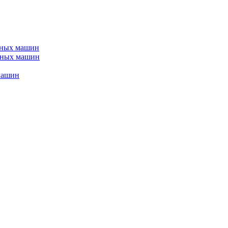
ьных машин
йных машин
машин