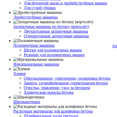
Для бетонной пыли и дробейструйных машин
Для сухой уборки
Дробеструйные машины
Затирочные машины по бетону (вертолёт)
Двухроторные затирочные машины
Однороторные затирочные машины
Поломоечные машины
Ар
Щетки для поломоечных машин
Резинки для поломоечных машин
Фрезеровальные машины
Химия
Обеспыливание, упрочнение, полировка бетона
Защита, гидрофобизация, герметизация бетона
Очистка, травление, уход за бетоном
Химическая окраска бетона
Швонарезчики
Расходные материалы для шлифовки бетона
Шлифовальные пады (металл)