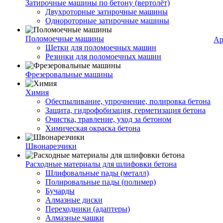
Затирочные машины по бетону (вертолёт)
Двухроторные затирочные машины
Однороторные затирочные машины
Поломоечные машины
Ар
Щетки для поломоечных машин
Резинки для поломоечных машин
Фрезеровальные машины
Химия
Обеспыливание, упрочнение, полировка бетона
Защита, гидрофобизация, герметизация бетона
Очистка, травление, уход за бетоном
Химическая окраска бетона
Швонарезчики
Расходные материалы для шлифовки бетона
Шлифовальные пады (металл)
Полировальные пады (полимер)
Бучарды
Алмазные диски
Переходники (адаптеры)
Алмазные чашки