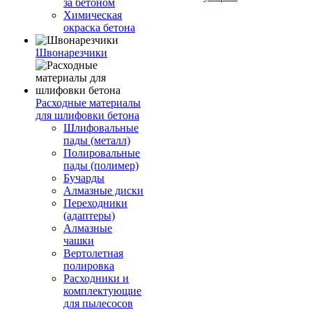
за бетоном
Химическая
окраска бетона
Швонарезчики
Расходные материалы
для шлифовки бетона
Шлифовальные
пады (металл)
Полировальные
пады (полимер)
Бучарды
Алмазные диски
Переходники
(адаптеры)
Алмазные
чашки
Вертолетная
полировка
Расходники и
комплектующие
для пылесосов