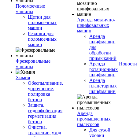
Поломоечные
машины
Щетки для
Аренда мозаично-
поломоечных
шлифовальных
машин
машин
Резинки для
Аренда
поломоечных
шлифмашин
машин
для
обработки
примыканий
Фрезеровальные
Аренда
Новости
машины
ротационных
шлифмашин
Химия
Аренда
Обеспыливание,
планетарных
упрочнение,
шлифмашин
полировка
бетона
Защита,
гидрофобизация,
Аренда
герметизация
промышленных
бетона
пылесосов
Очистка,
Для сухой
травление, уход
уборки