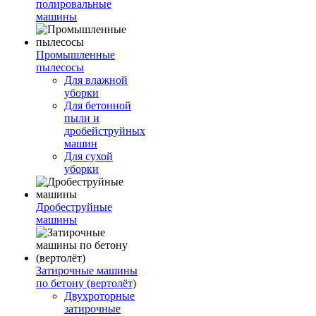
полировальные
машины
Промышленные
пылесосы
Для влажной
уборки
Для бетонной
пыли и
дробейструйных
машин
Для сухой
уборки
Дробеструйные
машины
Затирочные машины
по бетону (вертолёт)
Двухроторные
затирочные