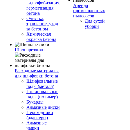
гидрофобизация,
Аренда
герметизация
промышленных
бетона
пылесосов
Очистка,
Для сухой
травление, уход
уборки
за бетоном
Химическая
окраска бетона
Швонарезчики
Расходные материалы
для шлифовки бетона
Шлифовальные
пады (металл)
Полировальные
пады (полимер)
Бучарды
Алмазные диски
Переходники
(адаптеры)
Алмазные
чашки