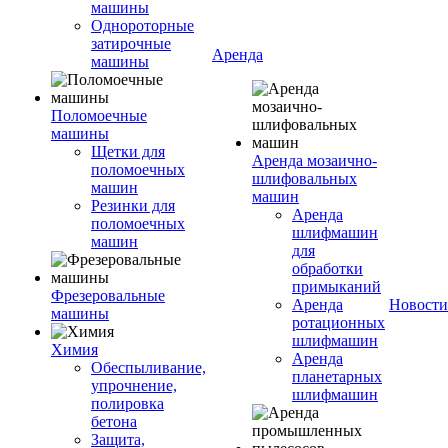
машины
Однороторные
затирочные
Аренда
машины
Поломоечные
машины
Щетки для
Аренда мозаично-
поломоечных
шлифовальных
машин
машин
Резинки для
Аренда
поломоечных
шлифмашин
машин
для
обработки
примыканий
Фрезеровальные
Аренда
Новости
машины
ротационных
шлифмашин
Химия
Аренда
Обеспыливание,
планетарных
упрочнение,
шлифмашин
полировка
бетона
Защита,