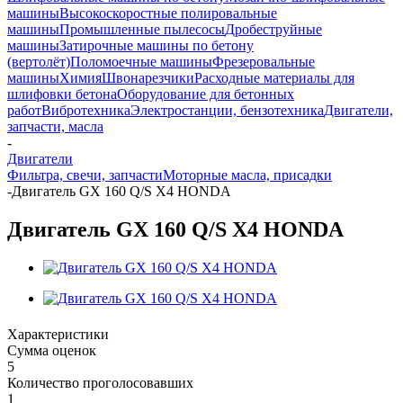
машины
Высокоскоростные полировальные
машины
Промышленные пылесосы
Дробеструйные
машины
Затирочные машины по бетону
(вертолёт)
Поломоечные машины
Фрезеровальные
машины
Химия
Швонарезчики
Расходные материалы для
шлифовки бетона
Оборудование для бетонных
работ
Вибротехника
Электростанции, бензотехника
Двигатели,
запчасти, масла
-
Двигатели
Фильтра, свечи, запчасти
Моторные масла, присадки
-
Двигатель GX 160 Q/S X4 HONDA
Двигатель GX 160 Q/S X4 HONDA
Характеристики
Сумма оценок
5
Количество проголосовавших
1