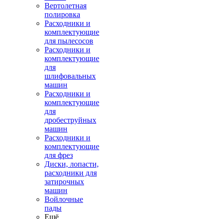
Вертолетная
полировка
Расходники и
комплектующие
для пылесосов
Расходники и
комплектующие
для
шлифовальных
машин
Расходники и
комплектующие
для
дробеструйных
машин
Расходники и
комплектующие
для фрез
Диски, лопасти,
расходники для
затирочных
машин
Войлочные
пады
Ещё