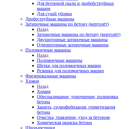
Для бетонной пыли и дробейструйных
машин
Для сухой уборки
Дробеструйные машины
Затирочные машины по бетону (вертолёт)
Назад
Затирочные машины по бетону (вертолёт)
Двухроторные затирочные машины
Однороторные затирочные машины
Поломоечные машины
Назад
Поломоечные машины
Щетки для поломоечных машин
Резинки для поломоечных машин
Фрезеровальные машины
Химия
Назад
Химия
Обеспыливание, упрочнение, полировка
бетона
Защита, гидрофобизация, герметизация
бетона
Очистка, травление, уход за бетоном
Химическая окраска бетона
Швонарезчики