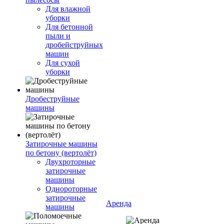
Для влажной
уборки
Для бетонной
пыли и
дробейструйных
машин
Для сухой
уборки
Дробеструйные
машины
Затирочные машины
по бетону (вертолёт)
Двухроторные
затирочные
машины
Однороторные
затирочные
Аренда
машины