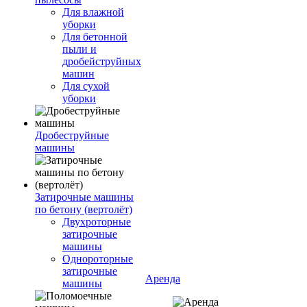
Для влажной
уборки
Для бетонной
пыли и
дробейструйных
машин
Для сухой
уборки
Дробеструйные
машины
Затирочные машины
по бетону (вертолёт)
Двухроторные
затирочные
машины
Однороторные
затирочные
Аренда
машины