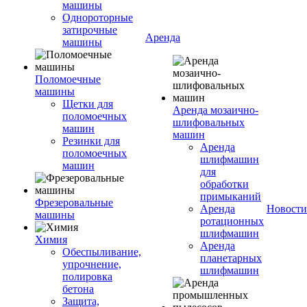
машины
Однороторные
затирочные
Аренда
машины
Поломоечные
машины
Щетки для
Аренда мозаично-
поломоечных
шлифовальных
машин
машин
Резинки для
Аренда
поломоечных
шлифмашин
машин
для
обработки
примыканий
Фрезеровальные
Аренда
Новости
машины
ротационных
шлифмашин
Химия
Аренда
Обеспыливание,
планетарных
упрочнение,
шлифмашин
полировка
бетона
Защита,