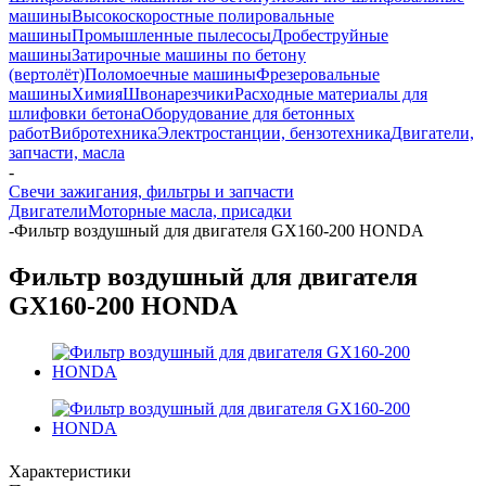
машины
Высокоскоростные полировальные
машины
Промышленные пылесосы
Дробеструйные
машины
Затирочные машины по бетону
(вертолёт)
Поломоечные машины
Фрезеровальные
машины
Химия
Швонарезчики
Расходные материалы для
шлифовки бетона
Оборудование для бетонных
работ
Вибротехника
Электростанции, бензотехника
Двигатели,
запчасти, масла
-
Свечи зажигания, фильтры и запчасти
Двигатели
Моторные масла, присадки
-
Фильтр воздушный для двигателя GX160-200 HONDA
Фильтр воздушный для двигателя
GX160-200 HONDA
Характеристики