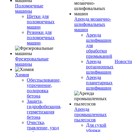
Поломоечные
машины
Щетки для
Аренда мозаично-
поломоечных
шлифовальных
машин
машин
Резинки для
Аренда
поломоечных
шлифмашин
машин
для
обработки
примыканий
Фрезеровальные
Аренда
Новости
машины
ротационных
шлифмашин
Химия
Аренда
Обеспыливание,
планетарных
упрочнение,
шлифмашин
полировка
бетона
Защита,
гидрофобизация,
Аренда
герметизация
промышленных
бетона
пылесосов
Очистка,
Для сухой
травление, уход
уборки