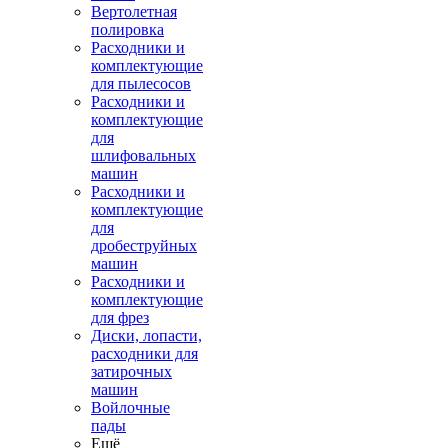
Вертолетная
полировка
Расходники и
комплектующие
для пылесосов
Расходники и
комплектующие
для
шлифовальных
машин
Расходники и
комплектующие
для
дробеструйных
машин
Расходники и
комплектующие
для фрез
Диски, лопасти,
расходники для
затирочных
машин
Войлочные
пады
Ещё