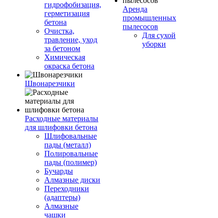
гидрофобизация,
Аренда
герметизация
промышленных
бетона
пылесосов
Очистка,
Для сухой
травление, уход
уборки
за бетоном
Химическая
окраска бетона
Швонарезчики
Расходные материалы
для шлифовки бетона
Шлифовальные
пады (металл)
Полировальные
пады (полимер)
Бучарды
Алмазные диски
Переходники
(адаптеры)
Алмазные
чашки