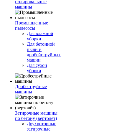
полировальные
машины
Промышленные
пылесосы
Для влажной
уборки
Для бетонной
пыли и
дробейструйных
машин
Для сухой
уборки
Дробеструйные
машины
Затирочные машины
по бетону (вертолёт)
Двухроторные
затирочные