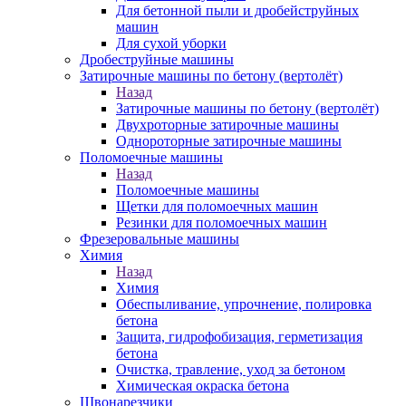
Для бетонной пыли и дробейструйных
машин
Для сухой уборки
Дробеструйные машины
Затирочные машины по бетону (вертолёт)
Назад
Затирочные машины по бетону (вертолёт)
Двухроторные затирочные машины
Однороторные затирочные машины
Поломоечные машины
Назад
Поломоечные машины
Щетки для поломоечных машин
Резинки для поломоечных машин
Фрезеровальные машины
Химия
Назад
Химия
Обеспыливание, упрочнение, полировка
бетона
Защита, гидрофобизация, герметизация
бетона
Очистка, травление, уход за бетоном
Химическая окраска бетона
Швонарезчики