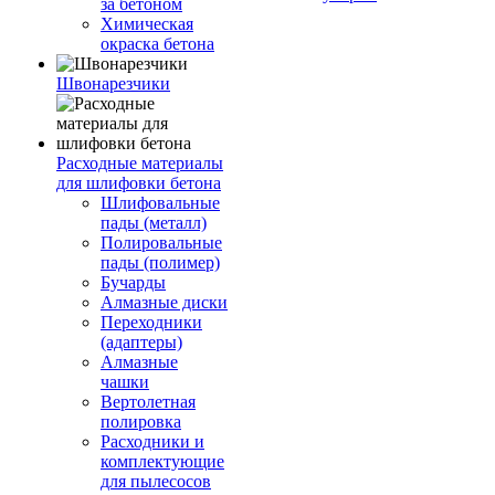
за бетоном
Химическая
окраска бетона
Швонарезчики
Расходные материалы
для шлифовки бетона
Шлифовальные
пады (металл)
Полировальные
пады (полимер)
Бучарды
Алмазные диски
Переходники
(адаптеры)
Алмазные
чашки
Вертолетная
полировка
Расходники и
комплектующие
для пылесосов