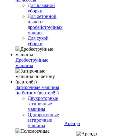
Для влажной
уборки
Для бетонной
пыли и
дробейструйных
машин
Для сухой
уборки
Дробеструйные
машины
Затирочные машины
по бетону (вертолёт)
Двухроторные
затирочные
машины
Однороторные
затирочные
Аренда
машины