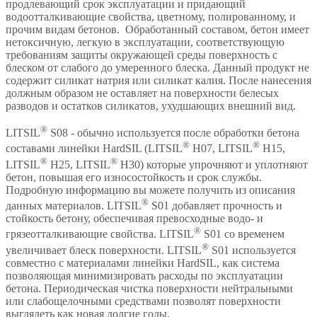
продлевающий срок эксплуатации и придающий
водоотталкивающие свойства, цветному, полированному, и
прочим видам бетонов. Обработанный составом, бетон имеет
нетоксичную, легкую в эксплуатации, соответствующую
требованиям защиты окружающей среды поверхность с
блеском от слабого до умеренного блеска. Данный продукт не
содержит силикат натрия или силикат калия. После нанесения
должным образом не оставляет на поверхности белесых
разводов и остатков силикатов, ухудшающих внешний вид.
®
LITSIL
S08 - обычно используется после обработки бетона
®
®
составами линейки HardSIL (LITSIL
H07, LITSIL
H15,
®
®
LITSIL
H25, LITSIL
H30) которые упрочняют и уплотняют
бетон, повышая его износостойкость и срок службы.
Подробную информацию вы можете получить из описания
®
данных материалов. LITSIL
S01 добавляет прочность и
стойкость бетону, обеспечивая превосходные водо- и
®
грязеотталкивающие свойства. LITSIL
S01 со временем
®
увеличивает блеск поверхности. LITSIL
S01 используется
совместно с материалами линейки HardSIL, как система
позволяющая минимизировать расходы по эксплуатации
бетона. Периодическая чистка поверхности нейтральными
или слабощелочными средствами позволят поверхности
выглядеть как новая долгие годы.