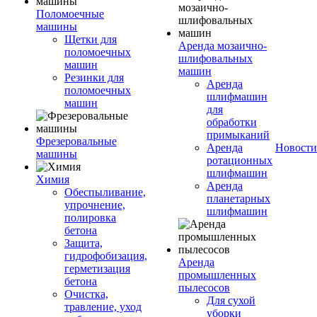
Поломоечные
машины
Щетки для
Аренда мозаично-
поломоечных
шлифовальных
машин
машин
Резинки для
Аренда
поломоечных
шлифмашин
машин
для
обработки
примыканий
Фрезеровальные
Аренда
Новости
машины
ротационных
шлифмашин
Химия
Аренда
Обеспыливание,
планетарных
упрочнение,
шлифмашин
полировка
бетона
Защита,
гидрофобизация,
Аренда
герметизация
промышленных
бетона
пылесосов
Очистка,
Для сухой
травление, уход
уборки