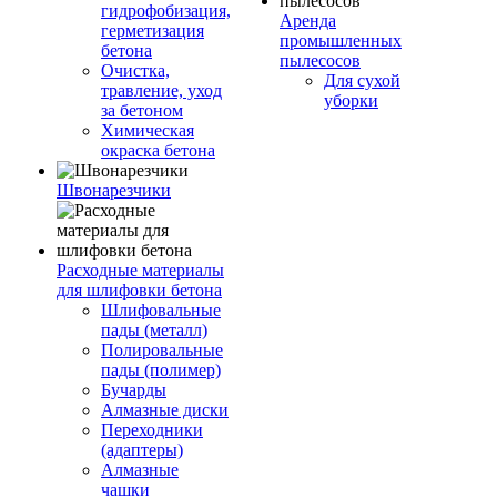
гидрофобизация,
Аренда
герметизация
промышленных
бетона
пылесосов
Очистка,
Для сухой
травление, уход
уборки
за бетоном
Химическая
окраска бетона
Швонарезчики
Расходные материалы
для шлифовки бетона
Шлифовальные
пады (металл)
Полировальные
пады (полимер)
Бучарды
Алмазные диски
Переходники
(адаптеры)
Алмазные
чашки