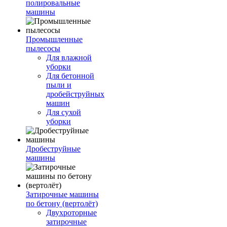
полировальные
машины
Промышленные
пылесосы
Для влажной
уборки
Для бетонной
пыли и
дробейструйных
машин
Для сухой
уборки
Дробеструйные
машины
Затирочные машины
по бетону (вертолёт)
Двухроторные
затирочные