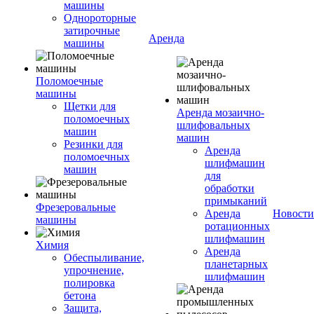
машины
Однороторные
затирочные
Аренда
машины
Поломоечные
машины
Щетки для
Аренда мозаично-
поломоечных
шлифовальных
машин
машин
Резинки для
Аренда
поломоечных
шлифмашин
машин
для
обработки
примыканий
Фрезеровальные
Аренда
Новости
машины
ротационных
шлифмашин
Химия
Аренда
Обеспыливание,
планетарных
упрочнение,
шлифмашин
полировка
бетона
Защита,