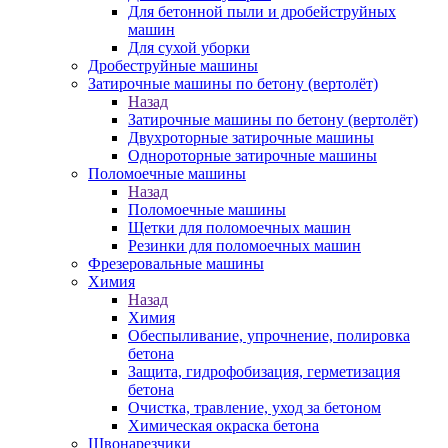
Для бетонной пыли и дробейструйных
машин
Для сухой уборки
Дробеструйные машины
Затирочные машины по бетону (вертолёт)
Назад
Затирочные машины по бетону (вертолёт)
Двухроторные затирочные машины
Однороторные затирочные машины
Поломоечные машины
Назад
Поломоечные машины
Щетки для поломоечных машин
Резинки для поломоечных машин
Фрезеровальные машины
Химия
Назад
Химия
Обеспыливание, упрочнение, полировка
бетона
Защита, гидрофобизация, герметизация
бетона
Очистка, травление, уход за бетоном
Химическая окраска бетона
Швонарезчики