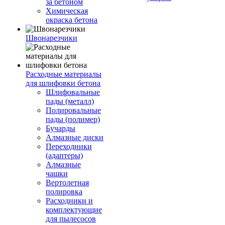
за бетоном
Химическая
окраска бетона
Швонарезчики
Расходные материалы
для шлифовки бетона
Шлифовальные
пады (металл)
Полировальные
пады (полимер)
Бучарды
Алмазные диски
Переходники
(адаптеры)
Алмазные
чашки
Вертолетная
полировка
Расходники и
комплектующие
для пылесосов