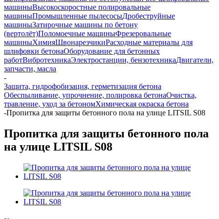
машины
Высокоскоростные полировальные
машины
Промышленные пылесосы
Дробеструйные
машины
Затирочные машины по бетону
(вертолёт)
Поломоечные машины
Фрезеровальные
машины
Химия
Швонарезчики
Расходные материалы для
шлифовки бетона
Оборудование для бетонных
работ
Вибротехника
Электростанции, бензотехника
Двигатели,
запчасти, масла
-
Защита, гидрофобизация, герметизация бетона
Обеспыливание, упрочнение, полировка бетона
Очистка,
травление, уход за бетоном
Химическая окраска бетона
-
Пропитка для защиты бетонного пола на улице LITSIL S08
Пропитка для защиты бетонного пола
на улице LITSIL S08