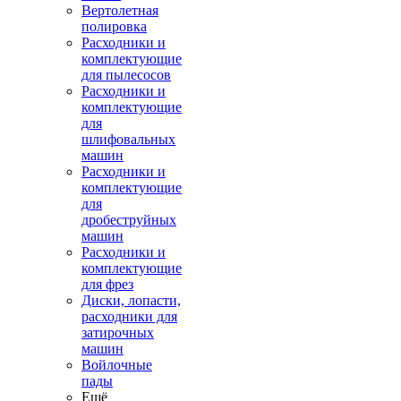
Вертолетная
полировка
Расходники и
комплектующие
для пылесосов
Расходники и
комплектующие
для
шлифовальных
машин
Расходники и
комплектующие
для
дробеструйных
машин
Расходники и
комплектующие
для фрез
Диски, лопасти,
расходники для
затирочных
машин
Войлочные
пады
Ещё