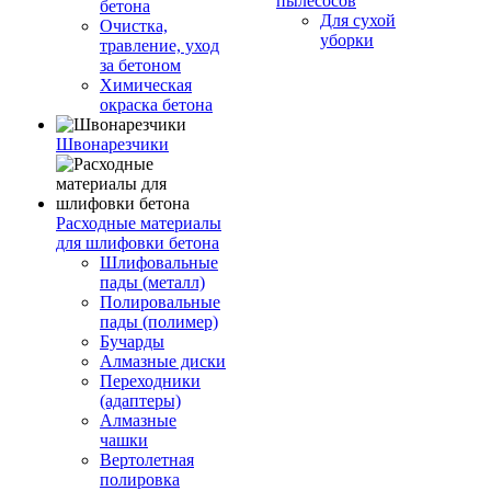
пылесосов
бетона
Для сухой
Очистка,
уборки
травление, уход
за бетоном
Химическая
окраска бетона
Швонарезчики
Расходные материалы
для шлифовки бетона
Шлифовальные
пады (металл)
Полировальные
пады (полимер)
Бучарды
Алмазные диски
Переходники
(адаптеры)
Алмазные
чашки
Вертолетная
полировка