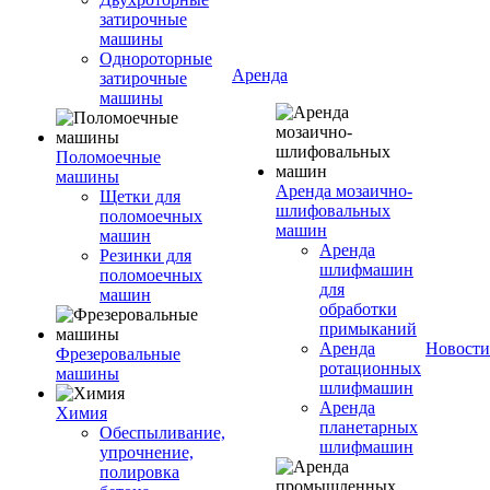
затирочные
машины
Однороторные
Аренда
затирочные
машины
Поломоечные
машины
Аренда мозаично-
Щетки для
шлифовальных
поломоечных
машин
машин
Аренда
Резинки для
шлифмашин
поломоечных
для
машин
обработки
примыканий
Аренда
Новости
Фрезеровальные
ротационных
машины
шлифмашин
Аренда
Химия
планетарных
Обеспыливание,
шлифмашин
упрочнение,
полировка