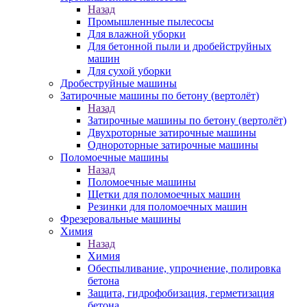
Назад
Промышленные пылесосы
Для влажной уборки
Для бетонной пыли и дробейструйных
машин
Для сухой уборки
Дробеструйные машины
Затирочные машины по бетону (вертолёт)
Назад
Затирочные машины по бетону (вертолёт)
Двухроторные затирочные машины
Однороторные затирочные машины
Поломоечные машины
Назад
Поломоечные машины
Щетки для поломоечных машин
Резинки для поломоечных машин
Фрезеровальные машины
Химия
Назад
Химия
Обеспыливание, упрочнение, полировка
бетона
Защита, гидрофобизация, герметизация
бетона