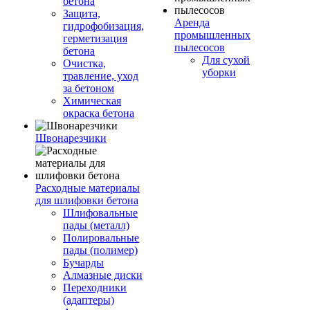
бетона
Защита,
Аренда
гидрофобизация,
промышленных
герметизация
пылесосов
бетона
Для сухой
Очистка,
уборки
травление, уход
за бетоном
Химическая
окраска бетона
Швонарезчики
Расходные материалы
для шлифовки бетона
Шлифовальные
пады (металл)
Полировальные
пады (полимер)
Бучарды
Алмазные диски
Переходники
(адаптеры)