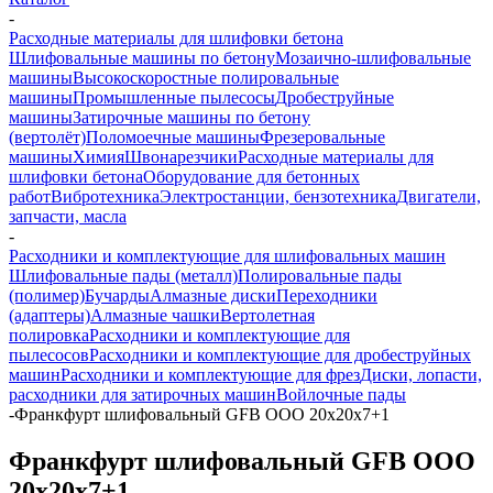
-
Расходные материалы для шлифовки бетона
Шлифовальные машины по бетону
Мозаично-шлифовальные
машины
Высокоскоростные полировальные
машины
Промышленные пылесосы
Дробеструйные
машины
Затирочные машины по бетону
(вертолёт)
Поломоечные машины
Фрезеровальные
машины
Химия
Швонарезчики
Расходные материалы для
шлифовки бетона
Оборудование для бетонных
работ
Вибротехника
Электростанции, бензотехника
Двигатели,
запчасти, масла
-
Расходники и комплектующие для шлифовальных машин
Шлифовальные пады (металл)
Полировальные пады
(полимер)
Бучарды
Алмазные диски
Переходники
(адаптеры)
Алмазные чашки
Вертолетная
полировка
Расходники и комплектующие для
пылесосов
Расходники и комплектующие для дробеструйных
машин
Расходники и комплектующие для фрез
Диски, лопасти,
расходники для затирочных машин
Войлочные пады
-
Франкфурт шлифовальный GFB OOO 20x20x7+1
Франкфурт шлифовальный GFB OOO
20x20x7+1