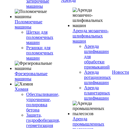
Аренда
затирочные
машины
Поломоечные
машины
Аренда мозаично-
Щетки для
шлифовальных
поломоечных
машин
машин
Аренда
Резинки для
шлифмашин
поломоечных
для
машин
обработки
примыканий
Аренда
Новости
Фрезеровальные
ротационных
машины
шлифмашин
Аренда
Химия
планетарных
Обеспыливание,
шлифмашин
упрочнение,
полировка
бетона
Защита,
Аренда
гидрофобизация,
промышленных
герметизация