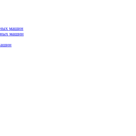
ьных машин
йных машин
машин