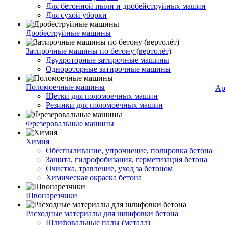
Для бетонной пыли и дробейструйных машин
Для сухой уборки
Дробеструйные машины
Затирочные машины по бетону (вертолёт)
Двухроторные затирочные машины
Однороторные затирочные машины
Поломоечные машины
Ар
Щетки для поломоечных машин
Резинки для поломоечных машин
Фрезеровальные машины
Химия
Обеспыливание, упрочнение, полировка бетона
Защита, гидрофобизация, герметизация бетона
Очистка, травление, уход за бетоном
Химическая окраска бетона
Швонарезчики
Расходные материалы для шлифовки бетона
Шлифовальные пады (металл)