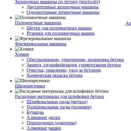
Затирочные машины по бетону (вертолёт)
Двухроторные затирочные машины
Однороторные затирочные машины
Поломоечные машины
Ар
Щетки для поломоечных машин
Резинки для поломоечных машин
Фрезеровальные машины
Химия
Обеспыливание, упрочнение, полировка бетона
Защита, гидрофобизация, герметизация бетона
Очистка, травление, уход за бетоном
Химическая окраска бетона
Швонарезчики
Расходные материалы для шлифовки бетона
Шлифовальные пады (металл)
Полировальные пады (полимер)
Бучарды
Алмазные диски
Переходники (адаптеры)
Алмазные чашки