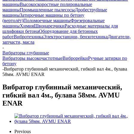
машины
Высокоскоростные полировальные
машины
Промышленные пылесосы
Дробеструйные
машины
Затирочные машины по бетону
(вертолёт)
Поломоечные машины
Фрезеровальные
машины
Химия
Швонарезчики
Расходные материалы для
шлифовки бетона
Оборудование для бетонных
работ
Вибротехника
Электростанции, бензотехника
Двигатели,
запчасти, масла
-
Вибраторы глубинные
Вибраторы высокочастотные
Виброрейки
Ручные затирки по
бетону
-
Вибратор глубинный механический, гибкий вал 4м., булава
58мм. AVMU ENAR
Вибратор глубинный механический,
гибкий вал 4м., булава 58мм. AVMU
ENAR
Previous