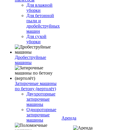
Для влажной
уборки
Для бетонной
пыли и
дробейструйных
машин
Для сухой
уборки
Дробеструйные
машины
Затирочные машины
по бетону (вертолёт)
Двухроторные
затирочные
машины
Однороторные
затирочные
Аренда
машины