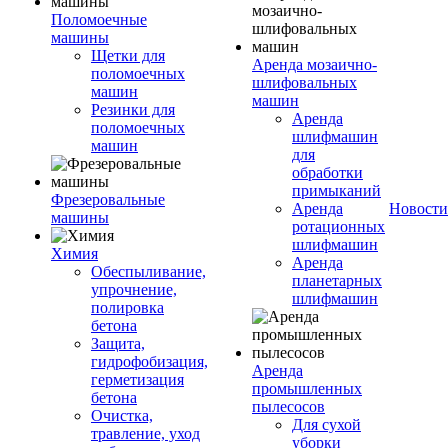
Поломоечные
машины
Щетки для
Аренда мозаично-
поломоечных
шлифовальных
машин
машин
Резинки для
Аренда
поломоечных
шлифмашин
машин
для
обработки
примыканий
Фрезеровальные
Аренда
Новости
машины
ротационных
шлифмашин
Химия
Аренда
Обеспыливание,
планетарных
упрочнение,
шлифмашин
полировка
бетона
Защита,
гидрофобизация,
Аренда
герметизация
промышленных
бетона
пылесосов
Очистка,
Для сухой
травление, уход
уборки