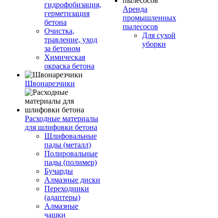
гидрофобизация,
Аренда
герметизация
промышленных
бетона
пылесосов
Очистка,
Для сухой
травление, уход
уборки
за бетоном
Химическая
окраска бетона
Швонарезчики
Расходные материалы
для шлифовки бетона
Шлифовальные
пады (металл)
Полировальные
пады (полимер)
Бучарды
Алмазные диски
Переходники
(адаптеры)
Алмазные
чашки