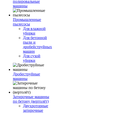
полировальные
машины
Промышленные
пылесосы
Для влажной
уборки
Для бетонной
пыли и
дробейструйных
машин
Для сухой
уборки
Дробеструйные
машины
Затирочные машины
по бетону (вертолёт)
Двухроторные
затирочные