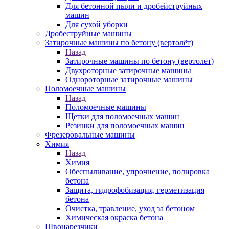
Для бетонной пыли и дробейструйных
машин
Для сухой уборки
Дробеструйные машины
Затирочные машины по бетону (вертолёт)
Назад
Затирочные машины по бетону (вертолёт)
Двухроторные затирочные машины
Однороторные затирочные машины
Поломоечные машины
Назад
Поломоечные машины
Щетки для поломоечных машин
Резинки для поломоечных машин
Фрезеровальные машины
Химия
Назад
Химия
Обеспыливание, упрочнение, полировка
бетона
Защита, гидрофобизация, герметизация
бетона
Очистка, травление, уход за бетоном
Химическая окраска бетона
Швонарезчики