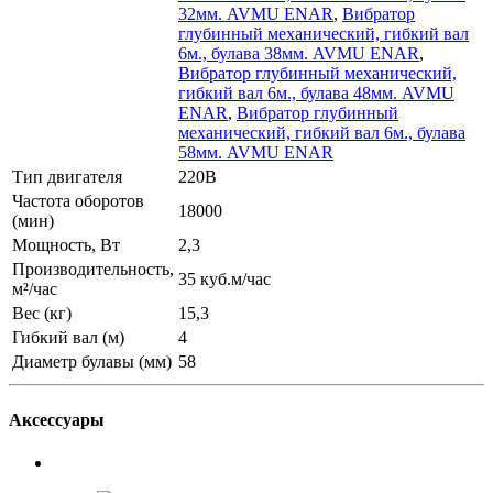
32мм. AVMU ENAR
,
Вибратор
глубинный механический, гибкий вал
6м., булава 38мм. AVMU ENAR
,
Вибратор глубинный механический,
гибкий вал 6м., булава 48мм. AVMU
ENAR
,
Вибратор глубинный
механический, гибкий вал 6м., булава
58мм. AVMU ENAR
Тип двигателя
220В
Частота оборотов
18000
(мин)
Мощность, Вт
2,3
Производительность,
35 куб.м/час
м²/час
Вес (кг)
15,3
Гибкий вал (м)
4
Диаметр булавы (мм)
58
Аксессуары