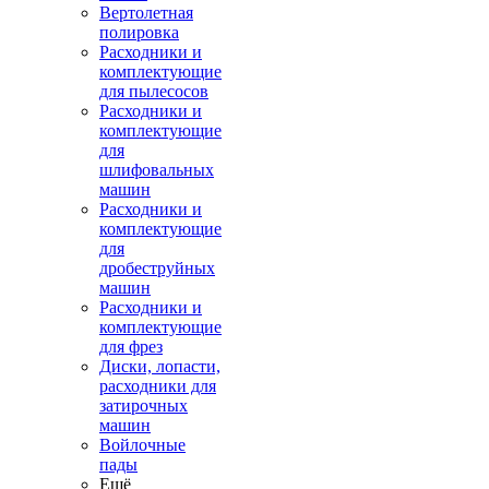
Вертолетная
полировка
Расходники и
комплектующие
для пылесосов
Расходники и
комплектующие
для
шлифовальных
машин
Расходники и
комплектующие
для
дробеструйных
машин
Расходники и
комплектующие
для фрез
Диски, лопасти,
расходники для
затирочных
машин
Войлочные
пады
Ещё