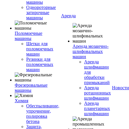
машины
Однороторные
затирочные
Аренда
машины
Поломоечные
машины
Щетки для
Аренда мозаично-
поломоечных
шлифовальных
машин
машин
Резинки для
Аренда
поломоечных
шлифмашин
машин
для
обработки
примыканий
Фрезеровальные
Аренда
Новости
машины
ротационных
шлифмашин
Химия
Аренда
Обеспыливание,
планетарных
упрочнение,
шлифмашин
полировка
бетона
Защита,