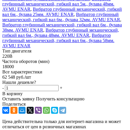
глубинный механический, гибкий вал 5м., булава 48мм.
AVMU ENAR
,
Вибратор глубинный механический, гибкий
вал 6м., булава 25мм. AVMU ENAR
,
Вибратор глубинный
механический, гибкий вал 6м., булава 32мм. AVMU ENAR
,
Вибратор глубинный механический, гибкий вал 6м., булава
38мм. AVMU ENAR
,
Вибратор глубинный механический,
гибкий вал 6м., булава 48мм. AVMU ENAR
,
Вибратор
глубинный механический, гибкий вал 6м., булава 58мм.
AVMU ENAR
Тип двигателя
220В
Частота оборотов (мин)
18000
Все характеристики
62 548
руб.
/шт
Нашли дешевле?
-
+
В корзину
Оставить заявку
Получить консультацию
Поделиться
Цена действительна только для интернет-магазина и может
отличаться от цен в розничных магазинах