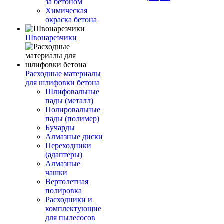
за бетоном
Химическая
окраска бетона
Швонарезчики
Расходные материалы
для шлифовки бетона
Шлифовальные
пады (металл)
Полировальные
пады (полимер)
Бучарды
Алмазные диски
Переходники
(адаптеры)
Алмазные
чашки
Вертолетная
полировка
Расходники и
комплектующие
для пылесосов