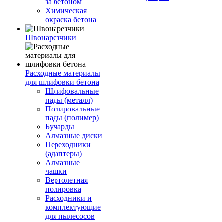
за бетоном
Химическая
окраска бетона
Швонарезчики
Расходные материалы
для шлифовки бетона
Шлифовальные
пады (металл)
Полировальные
пады (полимер)
Бучарды
Алмазные диски
Переходники
(адаптеры)
Алмазные
чашки
Вертолетная
полировка
Расходники и
комплектующие
для пылесосов