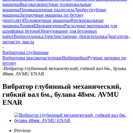
машины
Высокоскоростные полировальные
машины
Промышленные пылесосы
Дробеструйные
машины
Затирочные машины по бетону
(вертолёт)
Поломоечные машины
Фрезеровальные
машины
Химия
Швонарезчики
Расходные материалы для
шлифовки бетона
Оборудование для бетонных
работ
Вибротехника
Электростанции, бензотехника
Двигатели,
запчасти, масла
-
Вибраторы глубинные
Вибраторы высокочастотные
Виброрейки
Ручные затирки по
бетону
-
Вибратор глубинный механический, гибкий вал 6м., булава
48мм. AVMU ENAR
Вибратор глубинный механический,
гибкий вал 6м., булава 48мм. AVMU
ENAR
Previous