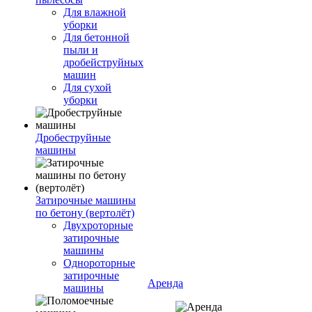
Для влажной
уборки
Для бетонной
пыли и
дробейструйных
машин
Для сухой
уборки
Дробеструйные
машины
Затирочные машины
по бетону (вертолёт)
Двухроторные
затирочные
машины
Однороторные
затирочные
Аренда
машины