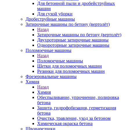
Для бетонной пыли и дробейструйных
машин
Для сухой уборки
Дробеструйные машины
Затирочные машины по бетону (вертолёт)
Назад
Затирочные машины по бетону (вертолёт)
Двухроторные затирочные машины
Однороторные затирочные машины
Поломоечные машины
Назад
Поломоечные машины
Щетки для поломоечных машин
Резинки для поломоечных машин
Фрезеровальные машины
Химия
Назад
Химия
Обеспыливание, упрочнение, полировка
бетона
Защита, гидрофобизация, герметизация
бетона
Очистка, травление, уход за бетоном
Химическая окраска бетона
Швонарезчики