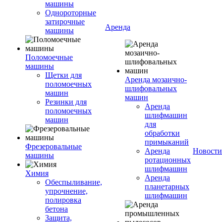
машины
Однороторные
затирочные
Аренда
машины
Поломоечные
машины
Щетки для
Аренда мозаично-
поломоечных
шлифовальных
машин
машин
Резинки для
Аренда
поломоечных
шлифмашин
машин
для
обработки
примыканий
Фрезеровальные
Аренда
Новости
машины
ротационных
шлифмашин
Химия
Аренда
Обеспыливание,
планетарных
упрочнение,
шлифмашин
полировка
бетона
Защита,