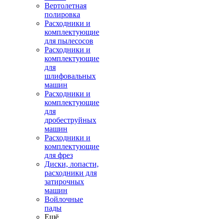
Вертолетная
полировка
Расходники и
комплектующие
для пылесосов
Расходники и
комплектующие
для
шлифовальных
машин
Расходники и
комплектующие
для
дробеструйных
машин
Расходники и
комплектующие
для фрез
Диски, лопасти,
расходники для
затирочных
машин
Войлочные
пады
Ещё