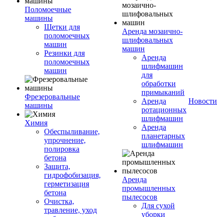
Поломоечные
машины
Щетки для
Аренда мозаично-
поломоечных
шлифовальных
машин
машин
Резинки для
Аренда
поломоечных
шлифмашин
машин
для
обработки
примыканий
Фрезеровальные
Аренда
Новости
машины
ротационных
шлифмашин
Химия
Аренда
Обеспыливание,
планетарных
упрочнение,
шлифмашин
полировка
бетона
Защита,
гидрофобизация,
Аренда
герметизация
промышленных
бетона
пылесосов
Очистка,
Для сухой
травление, уход
уборки