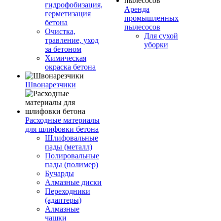
гидрофобизация,
Аренда
герметизация
промышленных
бетона
пылесосов
Очистка,
Для сухой
травление, уход
уборки
за бетоном
Химическая
окраска бетона
Швонарезчики
Расходные материалы
для шлифовки бетона
Шлифовальные
пады (металл)
Полировальные
пады (полимер)
Бучарды
Алмазные диски
Переходники
(адаптеры)
Алмазные
чашки