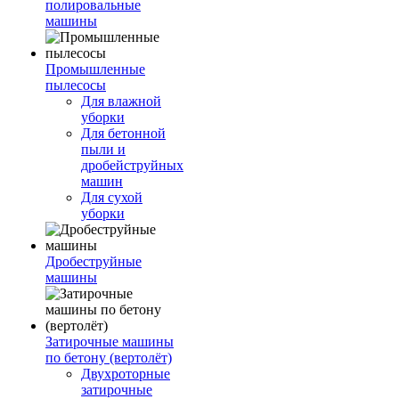
полировальные
машины
Промышленные
пылесосы
Для влажной
уборки
Для бетонной
пыли и
дробейструйных
машин
Для сухой
уборки
Дробеструйные
машины
Затирочные машины
по бетону (вертолёт)
Двухроторные
затирочные