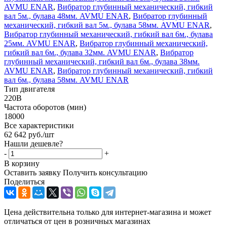
AVMU ENAR
,
Вибратор глубинный механический, гибкий
вал 5м., булава 48мм. AVMU ENAR
,
Вибратор глубинный
механический, гибкий вал 5м., булава 58мм. AVMU ENAR
,
Вибратор глубинный механический, гибкий вал 6м., булава
25мм. AVMU ENAR
,
Вибратор глубинный механический,
гибкий вал 6м., булава 32мм. AVMU ENAR
,
Вибратор
глубинный механический, гибкий вал 6м., булава 38мм.
AVMU ENAR
,
Вибратор глубинный механический, гибкий
вал 6м., булава 58мм. AVMU ENAR
Тип двигателя
220В
Частота оборотов (мин)
18000
Все характеристики
62 642
руб.
/шт
Нашли дешевле?
-
+
В корзину
Оставить заявку
Получить консультацию
Поделиться
Цена действительна только для интернет-магазина и может
отличаться от цен в розничных магазинах