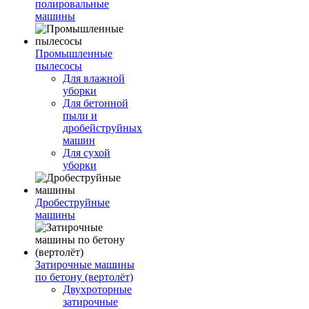
полировальные
машины
Промышленные
пылесосы
Для влажной
уборки
Для бетонной
пыли и
дробейструйных
машин
Для сухой
уборки
Дробеструйные
машины
Затирочные машины
по бетону (вертолёт)
Двухроторные
затирочные