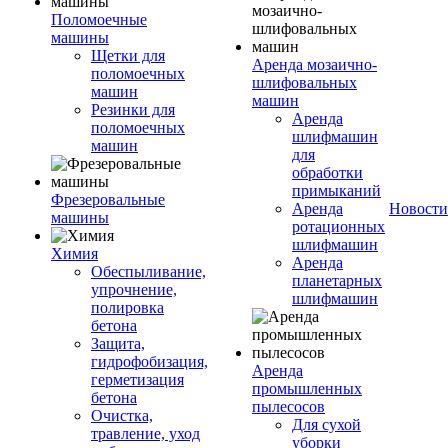
Поломоечные
машины
Щетки для
Аренда мозаично-
поломоечных
шлифовальных
машин
машин
Резинки для
Аренда
поломоечных
шлифмашин
машин
для
обработки
примыканий
Фрезеровальные
Аренда
Новости
машины
ротационных
шлифмашин
Химия
Аренда
Обеспыливание,
планетарных
упрочнение,
шлифмашин
полировка
бетона
Защита,
гидрофобизация,
Аренда
герметизация
промышленных
бетона
пылесосов
Очистка,
Для сухой
травление, уход
уборки