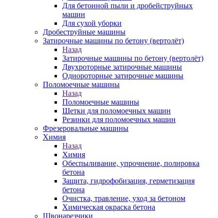
Для бетонной пыли и дробейструйных
машин
Для сухой уборки
Дробеструйные машины
Затирочные машины по бетону (вертолёт)
Назад
Затирочные машины по бетону (вертолёт)
Двухроторные затирочные машины
Однороторные затирочные машины
Поломоечные машины
Назад
Поломоечные машины
Щетки для поломоечных машин
Резинки для поломоечных машин
Фрезеровальные машины
Химия
Назад
Химия
Обеспыливание, упрочнение, полировка
бетона
Защита, гидрофобизация, герметизация
бетона
Очистка, травление, уход за бетоном
Химическая окраска бетона
Швонарезчики