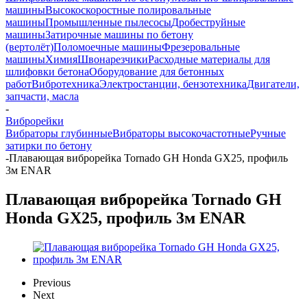
машины
Высокоскоростные полировальные
машины
Промышленные пылесосы
Дробеструйные
машины
Затирочные машины по бетону
(вертолёт)
Поломоечные машины
Фрезеровальные
машины
Химия
Швонарезчики
Расходные материалы для
шлифовки бетона
Оборудование для бетонных
работ
Вибротехника
Электростанции, бензотехника
Двигатели,
запчасти, масла
-
Виброрейки
Вибраторы глубинные
Вибраторы высокочастотные
Ручные
затирки по бетону
-
Плавающая виброрейка Tornado GH Honda GX25, профиль
3м ENAR
Плавающая виброрейка Tornado GH
Honda GX25, профиль 3м ENAR
Previous
Next