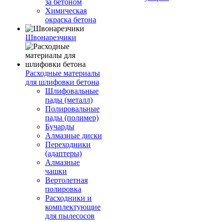
за бетоном
Химическая
окраска бетона
Швонарезчики
Расходные материалы
для шлифовки бетона
Шлифовальные
пады (металл)
Полировальные
пады (полимер)
Бучарды
Алмазные диски
Переходники
(адаптеры)
Алмазные
чашки
Вертолетная
полировка
Расходники и
комплектующие
для пылесосов