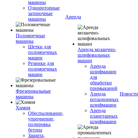
машины
Однороторные
затирочные
Аренда
машины
Поломоечные
машины
Щетки для
Аренда мозаично-
поломоечных
шлифовальных
машин
машин
Резинки для
Аренда
поломоечных
шлифмашин
машин
для
обработки
примыканий
Фрезеровальные
Аренда
Новости
машины
ротационных
шлифмашин
Химия
Аренда
Обеспыливание,
планетарных
упрочнение,
шлифмашин
полировка
бетона
Защита,