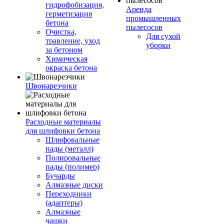
гидрофобизация,
Аренда
герметизация
промышленных
бетона
пылесосов
Очистка,
Для сухой
травление, уход
уборки
за бетоном
Химическая
окраска бетона
Швонарезчики
Расходные материалы
для шлифовки бетона
Шлифовальные
пады (металл)
Полировальные
пады (полимер)
Бучарды
Алмазные диски
Переходники
(адаптеры)
Алмазные
чашки