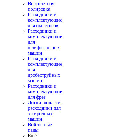
Вертолетная
полировка
Расходники и
комплектующие
для пылесосов
Расходники и
комплектующие
для
шлифовальных
машин
Расходники и
комплектующие
для
дробеструйных
машин
Расходники и
комплектующие
для фрез
Диски, лопасти,
расходники для
затирочных
машин
Войлочные
пады
Ещё