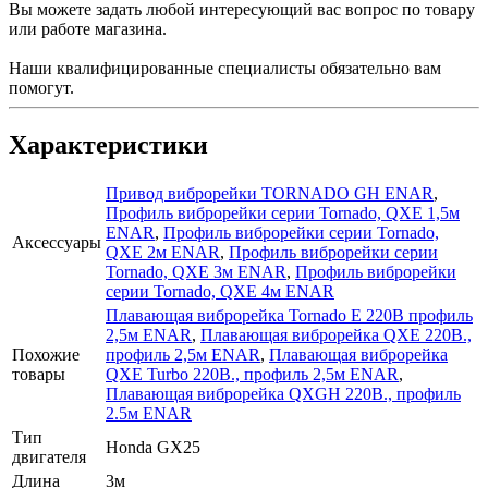
Вы можете задать любой интересующий вас вопрос по товару
или работе магазина.
Наши квалифицированные специалисты обязательно вам
помогут.
Характеристики
Привод виброрейки TORNADO GH ENAR
,
Профиль виброрейки серии Tornado, QXE 1,5м
ENAR
,
Профиль виброрейки серии Tornado,
Аксессуары
QXE 2м ENAR
,
Профиль виброрейки серии
Tornado, QXE 3м ENAR
,
Профиль виброрейки
серии Tornado, QXE 4м ENAR
Плавающая виброрейка Tornado E 220В профиль
2,5м ENAR
,
Плавающая виброрейка QXE 220В.,
Похожие
профиль 2,5м ENAR
,
Плавающая виброрейка
товары
QXE Turbo 220В., профиль 2,5м ENAR
,
Плавающая виброрейка QXGH 220В., профиль
2.5м ENAR
Тип
Honda GX25
двигателя
Длина
3м