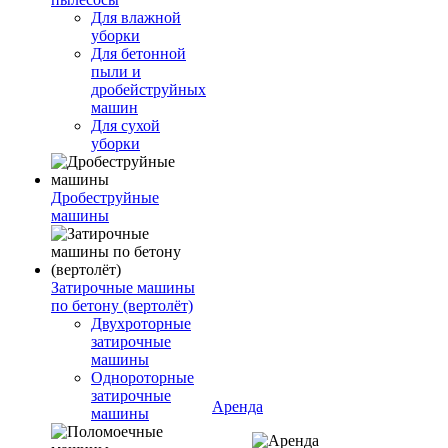
Для влажной
уборки
Для бетонной
пыли и
дробейструйных
машин
Для сухой
уборки
Дробеструйные
машины
Затирочные машины
по бетону (вертолёт)
Двухроторные
затирочные
машины
Однороторные
затирочные
Аренда
машины