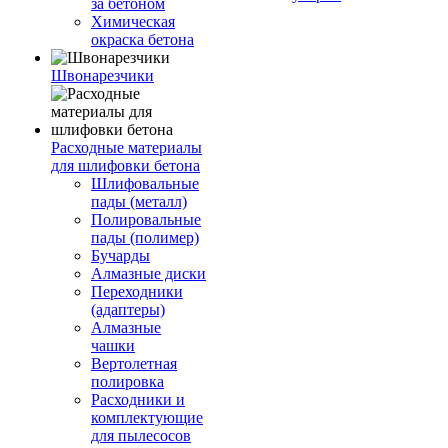
за бетоном
Химическая
окраска бетона
Швонарезчики
Расходные материалы
для шлифовки бетона
Шлифовальные
пады (металл)
Полировальные
пады (полимер)
Бучарды
Алмазные диски
Переходники
(адаптеры)
Алмазные
чашки
Вертолетная
полировка
Расходники и
комплектующие
для пылесосов