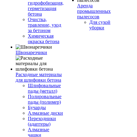
гидрофобизация,
Аренда
герметизация
промышленных
бетона
пылесосов
Очистка,
Для сухой
травление, уход
уборки
за бетоном
Химическая
окраска бетона
Швонарезчики
Расходные материалы
для шлифовки бетона
Шлифовальные
пады (металл)
Полировальные
пады (полимер)
Бучарды
Алмазные диски
Переходники
(адаптеры)
Алмазные
чашки