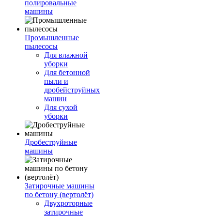
полировальные
машины
Промышленные
пылесосы
Для влажной
уборки
Для бетонной
пыли и
дробейструйных
машин
Для сухой
уборки
Дробеструйные
машины
Затирочные машины
по бетону (вертолёт)
Двухроторные
затирочные