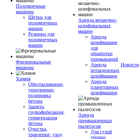
Поломоечные
машины
Щетки для
Аренда мозаично-
поломоечных
шлифовальных
машин
машин
Резинки для
Аренда
поломоечных
шлифмашин
машин
для
обработки
примыканий
Фрезеровальные
Аренда
Новости
машины
ротационных
шлифмашин
Химия
Аренда
Обеспыливание,
планетарных
упрочнение,
шлифмашин
полировка
бетона
Защита,
гидрофобизация,
Аренда
герметизация
промышленных
бетона
пылесосов
Очистка,
Для сухой
травление, уход
уборки