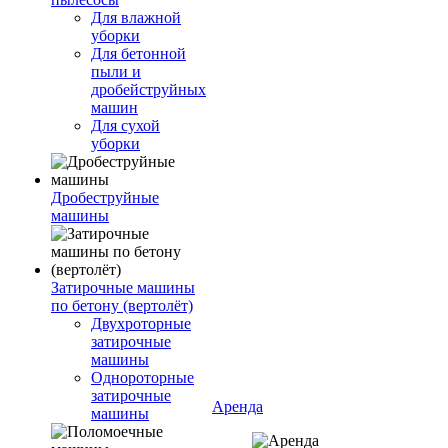
Для влажной
уборки
Для бетонной
пыли и
дробейструйных
машин
Для сухой
уборки
Дробеструйные
машины
Затирочные машины
по бетону (вертолёт)
Двухроторные
затирочные
машины
Однороторные
затирочные
Аренда
машины