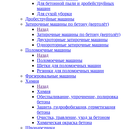
Для бетонной пыли и дробейструйных
машин
Для сухой уборки
Дробеструйные машины
Затирочные машины по бетону (вертолёт)
Назад
Затирочные машины по бетону (вертолёт)
Двухроторные затирочные машины
Однороторные затирочные машины
Поломоечные машины
Назад
Поломоечные машины
Щетки для поломоечных машин
Резинки для поломоечных машин
Фрезеровальные машины
Химия
Назад
Химия
Обеспыливание, упрочнение, полировка
бетона
Защита, гидрофобизация, герметизация
бетона
Очистка, травление, уход за бетоном
Химическая окраска бетона
Швонарезчики