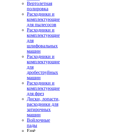
Вертолетная
полировка
Расходники и
комплектующие
для пылесосов
Расходники и
комплектующие
для
шлифовальных
машин
Расходники и
комплектующие
для
дробеструйных
машин
Расходники и
комплектующие
для фрез
Диски, лопасти,
расходники для
затирочных
машин
Войлочные
пады
Ещё