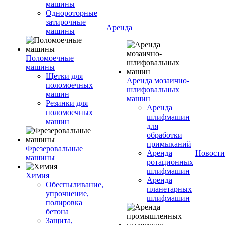
машины
Однороторные
затирочные
Аренда
машины
Поломоечные
машины
Щетки для
Аренда мозаично-
поломоечных
шлифовальных
машин
машин
Резинки для
Аренда
поломоечных
шлифмашин
машин
для
обработки
примыканий
Фрезеровальные
Аренда
Новости
машины
ротационных
шлифмашин
Химия
Аренда
Обеспыливание,
планетарных
упрочнение,
шлифмашин
полировка
бетона
Защита,