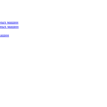
ьных машин
йных машин
машин