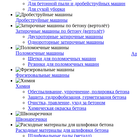
Для бетонной пыли и дробейструйных машин
Для сухой уборки
Дробеструйные машины
Затирочные машины по бетону (вертолёт)
Двухроторные затирочные машины
Однороторные затирочные машины
Поломоечные машины
Ар
Щетки для поломоечных машин
Резинки для поломоечных машин
Фрезеровальные машины
Химия
Обеспыливание, упрочнение, полировка бетона
Защита, гидрофобизация, герметизация бетона
Очистка, травление, уход за бетоном
Химическая окраска бетона
Швонарезчики
Расходные материалы для шлифовки бетона
Шлифовальные пады (металл)