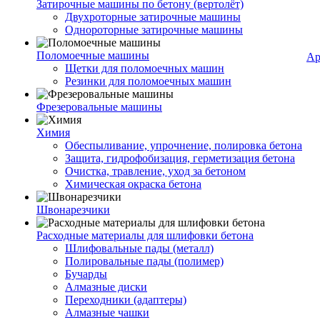
Затирочные машины по бетону (вертолёт)
Двухроторные затирочные машины
Однороторные затирочные машины
Поломоечные машины
Ар
Щетки для поломоечных машин
Резинки для поломоечных машин
Фрезеровальные машины
Химия
Обеспыливание, упрочнение, полировка бетона
Защита, гидрофобизация, герметизация бетона
Очистка, травление, уход за бетоном
Химическая окраска бетона
Швонарезчики
Расходные материалы для шлифовки бетона
Шлифовальные пады (металл)
Полировальные пады (полимер)
Бучарды
Алмазные диски
Переходники (адаптеры)
Алмазные чашки