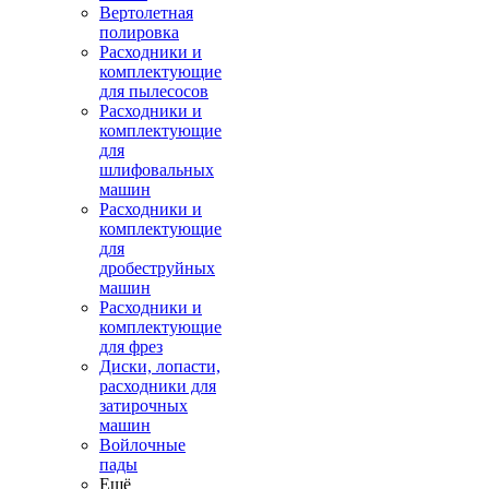
Вертолетная
полировка
Расходники и
комплектующие
для пылесосов
Расходники и
комплектующие
для
шлифовальных
машин
Расходники и
комплектующие
для
дробеструйных
машин
Расходники и
комплектующие
для фрез
Диски, лопасти,
расходники для
затирочных
машин
Войлочные
пады
Ещё