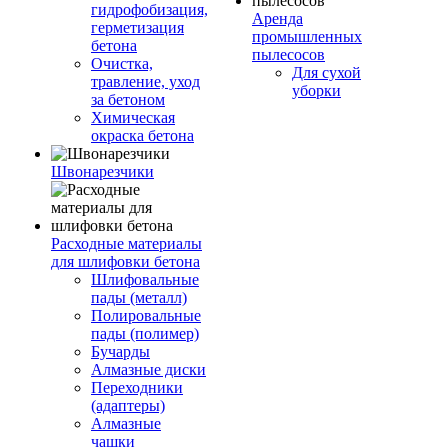
гидрофобизация,
Аренда
герметизация
промышленных
бетона
пылесосов
Очистка,
Для сухой
травление, уход
уборки
за бетоном
Химическая
окраска бетона
Швонарезчики
Расходные материалы
для шлифовки бетона
Шлифовальные
пады (металл)
Полировальные
пады (полимер)
Бучарды
Алмазные диски
Переходники
(адаптеры)
Алмазные
чашки