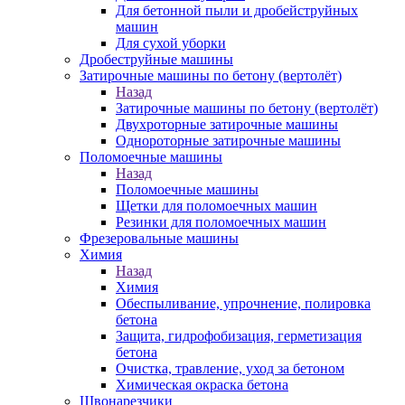
Для бетонной пыли и дробейструйных
машин
Для сухой уборки
Дробеструйные машины
Затирочные машины по бетону (вертолёт)
Назад
Затирочные машины по бетону (вертолёт)
Двухроторные затирочные машины
Однороторные затирочные машины
Поломоечные машины
Назад
Поломоечные машины
Щетки для поломоечных машин
Резинки для поломоечных машин
Фрезеровальные машины
Химия
Назад
Химия
Обеспыливание, упрочнение, полировка
бетона
Защита, гидрофобизация, герметизация
бетона
Очистка, травление, уход за бетоном
Химическая окраска бетона
Швонарезчики