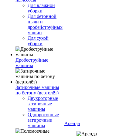
Для влажной
уборки
Для бетонной
пыли и
дробейструйных
машин
Для сухой
уборки
Дробеструйные
машины
Затирочные машины
по бетону (вертолёт)
Двухроторные
затирочные
машины
Однороторные
затирочные
Аренда
машины