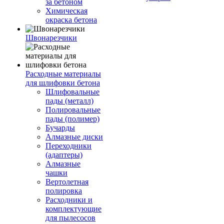
за бетоном
Химическая
окраска бетона
Швонарезчики
Расходные материалы
для шлифовки бетона
Шлифовальные
пады (металл)
Полировальные
пады (полимер)
Бучарды
Алмазные диски
Переходники
(адаптеры)
Алмазные
чашки
Вертолетная
полировка
Расходники и
комплектующие
для пылесосов