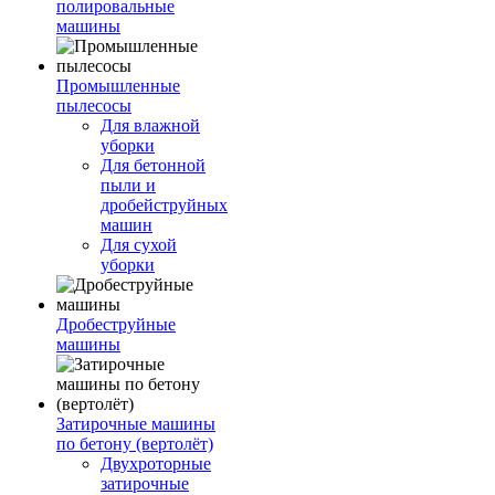
полировальные
машины
Промышленные
пылесосы
Для влажной
уборки
Для бетонной
пыли и
дробейструйных
машин
Для сухой
уборки
Дробеструйные
машины
Затирочные машины
по бетону (вертолёт)
Двухроторные
затирочные