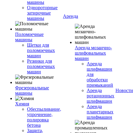
машины
Однороторные
затирочные
Аренда
машины
Поломоечные
машины
Щетки для
Аренда мозаично-
поломоечных
шлифовальных
машин
машин
Резинки для
Аренда
поломоечных
шлифмашин
машин
для
обработки
примыканий
Фрезеровальные
Аренда
Новости
машины
ротационных
шлифмашин
Химия
Аренда
Обеспыливание,
планетарных
упрочнение,
шлифмашин
полировка
бетона
Защита,