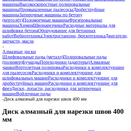
машины
Высокоскоростные полировальные
машины
Промышленные пылесосы
Дробеструйные
машины
Затирочные машины по бетону
(вертолёт)
Поломоечные машины
Фрезеровальные
машины
Химия
Швонарезчики
Расходные материалы для
шлифовки бетона
Оборудование для бетонных
работ
Вибротехника
Электростанции, бензотехника
Двигатели,
запчасти, масла
-
Алмазные диски
Шлифовальные пады (металл)
Полировальные пады
(полимер)
Бучарды
Переходники (адаптеры)
Алмазные
чашки
Вертолетная полировка
Расходники и комплектующие
для пылесосов
Расходники и комплектующие для
шлифовальных машин
Расходники и комплектующие для
дробеструйных машин
Расходники и комплектующие для
фрез
Диски, лопасти, расходники для затирочных
машин
Войлочные пады
-
Диск алмазный для нарезки швов 400 мм
Диск алмазный для нарезки швов 400
мм