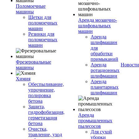
Поломоечные
машины
Щетки для
Аренда мозаично-
поломоечных
шлифовальных
машин
машин
Резинки для
Аренда
поломоечных
шлифмашин
машин
для
обработки
примыканий
Фрезеровальные
Аренда
Новости
машины
ротационных
шлифмашин
Химия
Аренда
Обеспыливание,
планетарных
упрочнение,
шлифмашин
полировка
бетона
Защита,
гидрофобизация,
Аренда
герметизация
промышленных
бетона
пылесосов
Очистка,
Для сухой
травление, уход
уборки