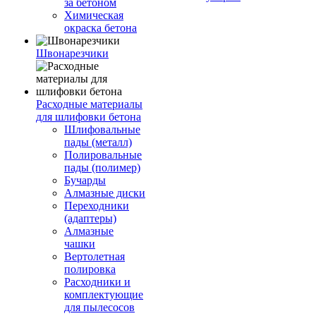
за бетоном
Химическая
окраска бетона
Швонарезчики
Расходные материалы
для шлифовки бетона
Шлифовальные
пады (металл)
Полировальные
пады (полимер)
Бучарды
Алмазные диски
Переходники
(адаптеры)
Алмазные
чашки
Вертолетная
полировка
Расходники и
комплектующие
для пылесосов