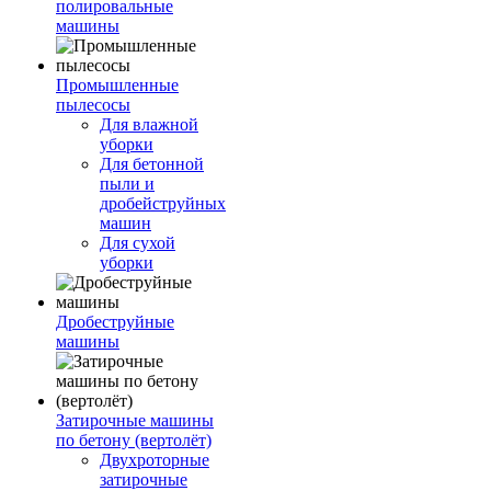
полировальные
машины
Промышленные
пылесосы
Для влажной
уборки
Для бетонной
пыли и
дробейструйных
машин
Для сухой
уборки
Дробеструйные
машины
Затирочные машины
по бетону (вертолёт)
Двухроторные
затирочные