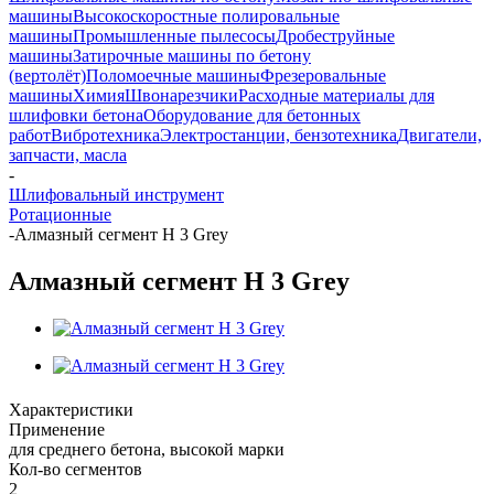
машины
Высокоскоростные полировальные
машины
Промышленные пылесосы
Дробеструйные
машины
Затирочные машины по бетону
(вертолёт)
Поломоечные машины
Фрезеровальные
машины
Химия
Швонарезчики
Расходные материалы для
шлифовки бетона
Оборудование для бетонных
работ
Вибротехника
Электростанции, бензотехника
Двигатели,
запчасти, масла
-
Шлифовальный инструмент
Ротационные
-
Алмазный сегмент H 3 Grey
Алмазный сегмент H 3 Grey
Характеристики
Применение
для среднего бетона, высокой марки
Кол-во сегментов
2