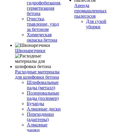
гидрофобизация,
Аренда
герметизация
промышленных
бетона
пылесосов
Очистка,
Для сухой
травление, уход
уборки
за бетоном
Химическая
окраска бетона
Швонарезчики
Расходные материалы
для шлифовки бетона
Шлифовальные
пады (металл)
Полировальные
пады (полимер)
Бучарды
Алмазные диски
Переходники
(адаптеры)
Алмазные
чашки