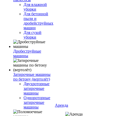
Для влажной
уборки
Для бетонной
пыли и
дробейструйных
машин
Для сухой
уборки
Дробеструйные
машины
Затирочные машины
по бетону (вертолёт)
Двухроторные
затирочные
машины
Однороторные
затирочные
Аренда
машины