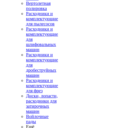
Вертолетная
полировка
Расходники и
комплектующие
для пылесосов
Расходники и
комплектующие
для
шлифовальных
машин
Расходники и
комплектующие
для
дробеструйных
машин
Расходники и
комплектующие
для фрез
Диски, лопасти,
расходники для
затирочных
машин
Войлочные
пады
Ещё