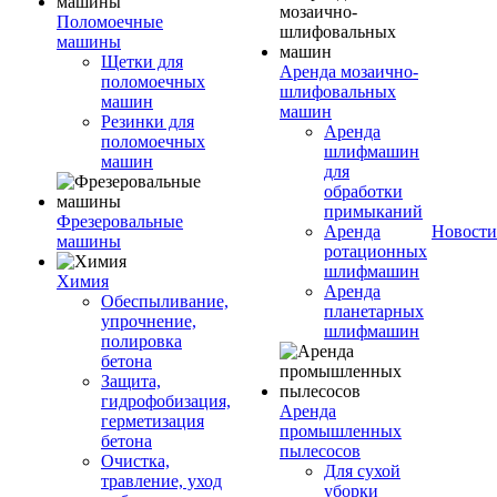
Поломоечные
машины
Щетки для
Аренда мозаично-
поломоечных
шлифовальных
машин
машин
Резинки для
Аренда
поломоечных
шлифмашин
машин
для
обработки
примыканий
Фрезеровальные
Аренда
Новости
машины
ротационных
шлифмашин
Химия
Аренда
Обеспыливание,
планетарных
упрочнение,
шлифмашин
полировка
бетона
Защита,
гидрофобизация,
Аренда
герметизация
промышленных
бетона
пылесосов
Очистка,
Для сухой
травление, уход
уборки