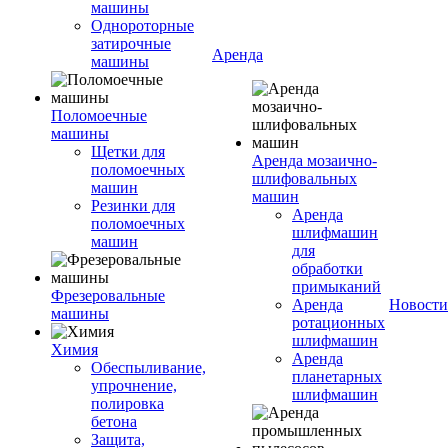
машины
Однороторные
затирочные
Аренда
машины
Поломоечные
машины
Щетки для
Аренда мозаично-
поломоечных
шлифовальных
машин
машин
Резинки для
Аренда
поломоечных
шлифмашин
машин
для
обработки
примыканий
Фрезеровальные
Аренда
Новости
машины
ротационных
шлифмашин
Химия
Аренда
Обеспыливание,
планетарных
упрочнение,
шлифмашин
полировка
бетона
Защита,