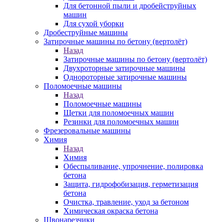
Для бетонной пыли и дробейструйных
машин
Для сухой уборки
Дробеструйные машины
Затирочные машины по бетону (вертолёт)
Назад
Затирочные машины по бетону (вертолёт)
Двухроторные затирочные машины
Однороторные затирочные машины
Поломоечные машины
Назад
Поломоечные машины
Щетки для поломоечных машин
Резинки для поломоечных машин
Фрезеровальные машины
Химия
Назад
Химия
Обеспыливание, упрочнение, полировка
бетона
Защита, гидрофобизация, герметизация
бетона
Очистка, травление, уход за бетоном
Химическая окраска бетона
Швонарезчики