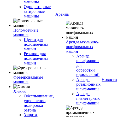
машины
Однороторные
затирочные
Аренда
машины
Поломоечные
машины
Щетки для
Аренда мозаично-
поломоечных
шлифовальных
машин
машин
Резинки для
Аренда
поломоечных
шлифмашин
машин
для
обработки
примыканий
Фрезеровальные
Аренда
Новости
машины
ротационных
шлифмашин
Химия
Аренда
Обеспыливание,
планетарных
упрочнение,
шлифмашин
полировка
бетона
Защита,