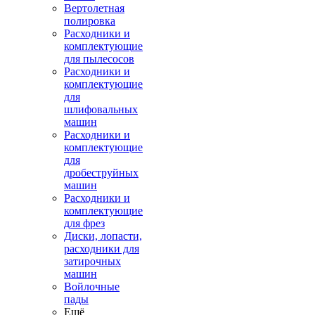
Вертолетная
полировка
Расходники и
комплектующие
для пылесосов
Расходники и
комплектующие
для
шлифовальных
машин
Расходники и
комплектующие
для
дробеструйных
машин
Расходники и
комплектующие
для фрез
Диски, лопасти,
расходники для
затирочных
машин
Войлочные
пады
Ещё