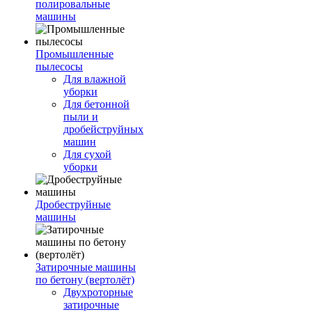
полировальные
машины
Промышленные
пылесосы
Для влажной
уборки
Для бетонной
пыли и
дробейструйных
машин
Для сухой
уборки
Дробеструйные
машины
Затирочные машины
по бетону (вертолёт)
Двухроторные
затирочные