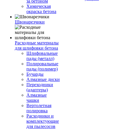
за бетоном
Химическая
окраска бетона
Швонарезчики
Расходные материалы
для шлифовки бетона
Шлифовальные
пады (металл)
Полировальные
пады (полимер)
Бучарды
Алмазные диски
Переходники
(адаптеры)
Алмазные
чашки
Вертолетная
полировка
Расходники и
комплектующие
для пылесосов