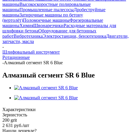
машины
Высокоскоростные полировальные
машины
Промышленные пылесосы
Дробеструйные
машины
Затирочные машины по бетону
(вертолёт)
Поломоечные машины
Фрезеровальные
машины
Химия
Швонарезчики
Расходные материалы для
шлифовки бетона
Оборудование для бетонных
работ
Вибротехника
Электростанции, бензотехника
Двигатели,
запчасти, масла
-
Шлифовальный инструмент
Ротационные
-
Алмазный сегмент SR 6 Blue
Алмазный сегмент SR 6 Blue
Характеристики
Зернистость
200 grit
2 631
руб.
/шт
Нашли дешевле?