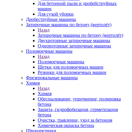
Для бетонной пыли и дробейструйных
машин
Для сухой уборки
Дробеструйные машины
Затирочные машины по бетону (вертолёт)
Назад
Затирочные машины по бетону (вертолёт)
Двухроторные затирочные машины
Однороторные затирочные машины
Поломоечные машины
Назад
Поломоечные машины
Щетки для поломоечных машин
Резинки для поломоечных машин
Фрезеровальные машины
Химия
Назад
Химия
Обеспыливание, упрочнение, полировка
бетона
Защита, гидрофобизация, герметизация
бетона
Очистка, травление, уход за бетоном
Химическая окраска бетона
Швонарезчики