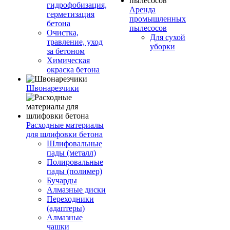
гидрофобизация,
Аренда
герметизация
промышленных
бетона
пылесосов
Очистка,
Для сухой
травление, уход
уборки
за бетоном
Химическая
окраска бетона
Швонарезчики
Расходные материалы
для шлифовки бетона
Шлифовальные
пады (металл)
Полировальные
пады (полимер)
Бучарды
Алмазные диски
Переходники
(адаптеры)
Алмазные
чашки