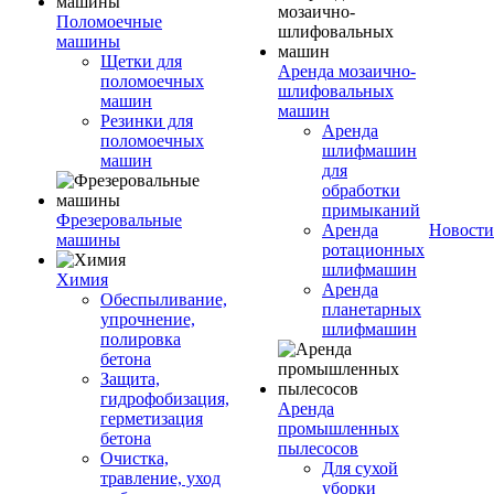
Поломоечные
машины
Щетки для
Аренда мозаично-
поломоечных
шлифовальных
машин
машин
Резинки для
Аренда
поломоечных
шлифмашин
машин
для
обработки
примыканий
Фрезеровальные
Аренда
Новости
машины
ротационных
шлифмашин
Химия
Аренда
Обеспыливание,
планетарных
упрочнение,
шлифмашин
полировка
бетона
Защита,
гидрофобизация,
Аренда
герметизация
промышленных
бетона
пылесосов
Очистка,
Для сухой
травление, уход
уборки