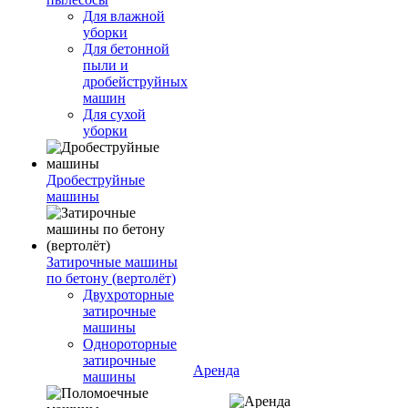
Для влажной
уборки
Для бетонной
пыли и
дробейструйных
машин
Для сухой
уборки
Дробеструйные
машины
Затирочные машины
по бетону (вертолёт)
Двухроторные
затирочные
машины
Однороторные
затирочные
Аренда
машины