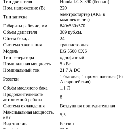
Тип двигателя
Honda I-GX 390 (бензин)
Ном. напряжение (В)
220
электростартер (АКБ в
Тип запуска
комплекте нет)
Габариты рабочие, мм
840х530х570
Объем двигателя
389 куб.см.
Объем бака, л
24
Система зажигания
транзисторная
Модель
EG 5500 CXS
Тип генератора
однофазный
Номинальная мощность
5 кВт
Номинальный ток
21,7 А DC
1 бытовая, 1 промышленная (16
Розетки
А европейская)
Объём масляного бака
1,1 Л
Продолжительность
8
автономной работы
Система охлаждения
Воздушная принудительная
Максимальная мощность,
5,5
кВт
Вид топлива
Бензин