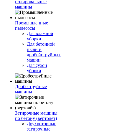
полировальные
машины
Промышленные
пылесосы
Для влажной
уборки
Для бетонной
пыли и
дробейструйных
машин
Для сухой
уборки
Дробеструйные
машины
Затирочные машины
по бетону (вертолёт)
Двухроторные
затирочные