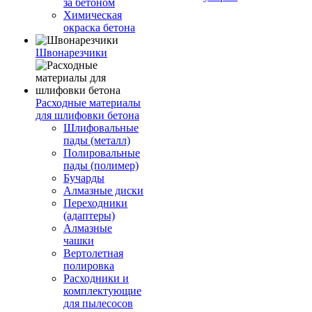
за бетоном
Химическая
окраска бетона
Швонарезчики
Расходные материалы
для шлифовки бетона
Шлифовальные
пады (металл)
Полировальные
пады (полимер)
Бучарды
Алмазные диски
Переходники
(адаптеры)
Алмазные
чашки
Вертолетная
полировка
Расходники и
комплектующие
для пылесосов