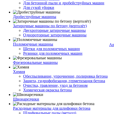
Для бетонной пыли и дробейструйных машин
Для сухой уборки
Дробеструйные машины
Затирочные машины по бетону (вертолёт)
Двухроторные затирочные машины
Однороторные затирочные машины
Поломоечные машины
Ар
Щетки для поломоечных машин
Резинки для поломоечных машин
Фрезеровальные машины
Химия
Обеспыливание, упрочнение, полировка бетона
Защита, гидрофобизация, герметизация бетона
Очистка, травление, уход за бетоном
Химическая окраска бетона
Швонарезчики
Расходные материалы для шлифовки бетона
Шлифовальные пады (металл)