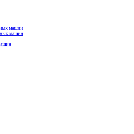
ьных машин
йных машин
машин