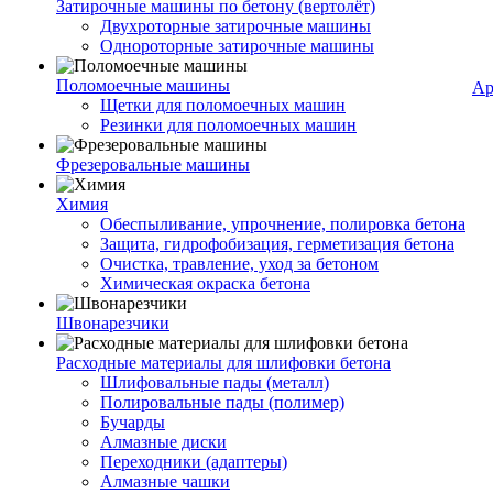
Затирочные машины по бетону (вертолёт)
Двухроторные затирочные машины
Однороторные затирочные машины
Поломоечные машины
Ар
Щетки для поломоечных машин
Резинки для поломоечных машин
Фрезеровальные машины
Химия
Обеспыливание, упрочнение, полировка бетона
Защита, гидрофобизация, герметизация бетона
Очистка, травление, уход за бетоном
Химическая окраска бетона
Швонарезчики
Расходные материалы для шлифовки бетона
Шлифовальные пады (металл)
Полировальные пады (полимер)
Бучарды
Алмазные диски
Переходники (адаптеры)
Алмазные чашки