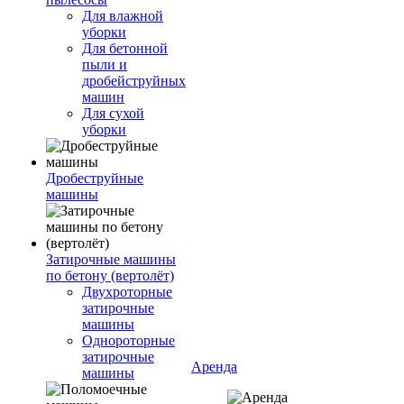
Для влажной
уборки
Для бетонной
пыли и
дробейструйных
машин
Для сухой
уборки
Дробеструйные
машины
Затирочные машины
по бетону (вертолёт)
Двухроторные
затирочные
машины
Однороторные
затирочные
Аренда
машины