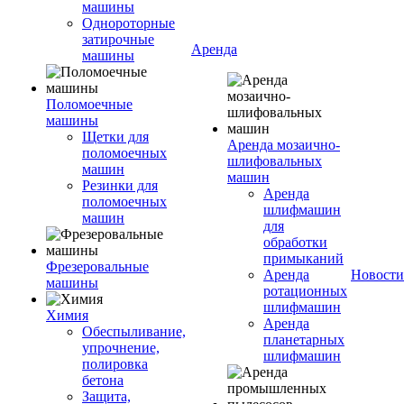
машины
Однороторные
затирочные
Аренда
машины
Поломоечные
машины
Щетки для
Аренда мозаично-
поломоечных
шлифовальных
машин
машин
Резинки для
Аренда
поломоечных
шлифмашин
машин
для
обработки
примыканий
Фрезеровальные
Аренда
Новости
машины
ротационных
шлифмашин
Химия
Аренда
Обеспыливание,
планетарных
упрочнение,
шлифмашин
полировка
бетона
Защита,