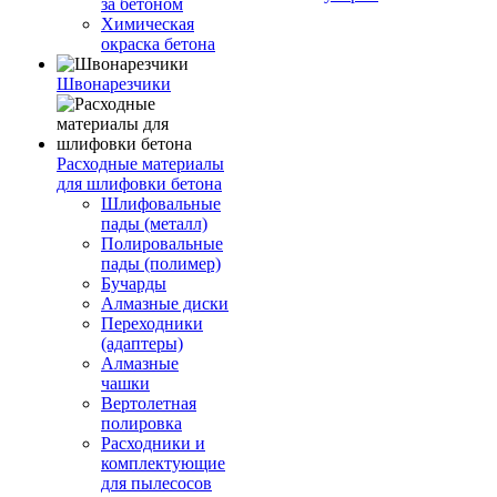
за бетоном
Химическая
окраска бетона
Швонарезчики
Расходные материалы
для шлифовки бетона
Шлифовальные
пады (металл)
Полировальные
пады (полимер)
Бучарды
Алмазные диски
Переходники
(адаптеры)
Алмазные
чашки
Вертолетная
полировка
Расходники и
комплектующие
для пылесосов