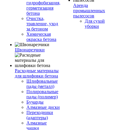
гидрофобизация,
Аренда
герметизация
промышленных
бетона
пылесосов
Очистка,
Для сухой
травление, уход
уборки
за бетоном
Химическая
окраска бетона
Швонарезчики
Расходные материалы
для шлифовки бетона
Шлифовальные
пады (металл)
Полировальные
пады (полимер)
Бучарды
Алмазные диски
Переходники
(адаптеры)
Алмазные
чашки