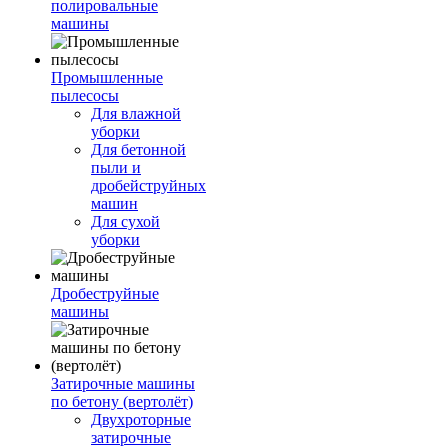
полировальные
машины
Промышленные
пылесосы
Для влажной
уборки
Для бетонной
пыли и
дробейструйных
машин
Для сухой
уборки
Дробеструйные
машины
Затирочные машины
по бетону (вертолёт)
Двухроторные
затирочные