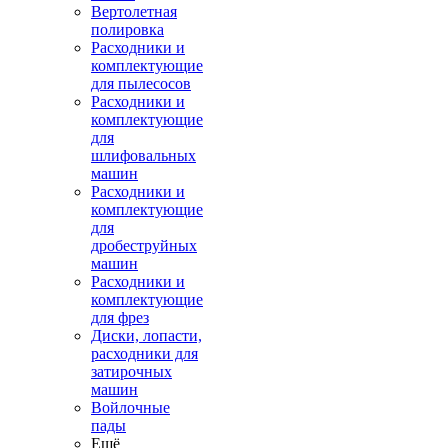
Вертолетная
полировка
Расходники и
комплектующие
для пылесосов
Расходники и
комплектующие
для
шлифовальных
машин
Расходники и
комплектующие
для
дробеструйных
машин
Расходники и
комплектующие
для фрез
Диски, лопасти,
расходники для
затирочных
машин
Войлочные
пады
Ещё