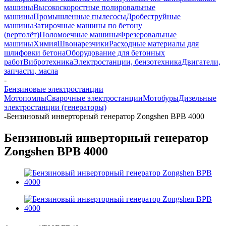
машины
Высокоскоростные полировальные
машины
Промышленные пылесосы
Дробеструйные
машины
Затирочные машины по бетону
(вертолёт)
Поломоечные машины
Фрезеровальные
машины
Химия
Швонарезчики
Расходные материалы для
шлифовки бетона
Оборудование для бетонных
работ
Вибротехника
Электростанции, бензотехника
Двигатели,
запчасти, масла
-
Бензиновые электростанции
Мотопомпы
Сварочные электростанции
Мотобуры
Дизельные
электростанции (генераторы)
-
Бензиновый инверторный генератор Zongshen BPB 4000
Бензиновый инверторный генератор
Zongshen BPB 4000