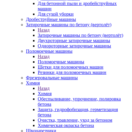
Для бетонной пыли и дробейструйных
машин
Для сухой уборки
Дробеструйные машины
Затирочные машины по бетону (вертолёт)
Назад
Затирочные машины по бетону (вертолёт)
Двухроторные затирочные машины
Однороторные затирочные машины
Поломоечные машины
Назад
Поломоечные машины
Щетки для поломоечных машин
Резинки для поломоечных машин
Фрезеровальные машины
Химия
Назад
Химия
Обеспыливание, упрочнение, полировка
бетона
Защита, гидрофобизация, герметизация
бетона
Очистка, травление, уход за бетоном
Химическая окраска бетона
Швонарезчики