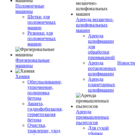
Поломоечные
машины
Щетки для
Аренда мозаично-
поломоечных
шлифовальных
машин
машин
Резинки для
Аренда
поломоечных
шлифмашин
машин
для
обработки
примыканий
Фрезеровальные
Аренда
Новости
машины
ротационных
шлифмашин
Химия
Аренда
Обеспыливание,
планетарных
упрочнение,
шлифмашин
полировка
бетона
Защита,
гидрофобизация,
Аренда
герметизация
промышленных
бетона
пылесосов
Очистка,
Для сухой
травление, уход
уборки