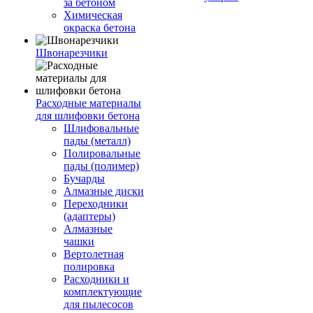
за бетоном
Химическая
окраска бетона
Швонарезчики
Расходные материалы
для шлифовки бетона
Шлифовальные
пады (металл)
Полировальные
пады (полимер)
Бучарды
Алмазные диски
Переходники
(адаптеры)
Алмазные
чашки
Вертолетная
полировка
Расходники и
комплектующие
для пылесосов