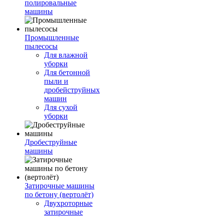
полировальные
машины
Промышленные
пылесосы
Для влажной
уборки
Для бетонной
пыли и
дробейструйных
машин
Для сухой
уборки
Дробеструйные
машины
Затирочные машины
по бетону (вертолёт)
Двухроторные
затирочные