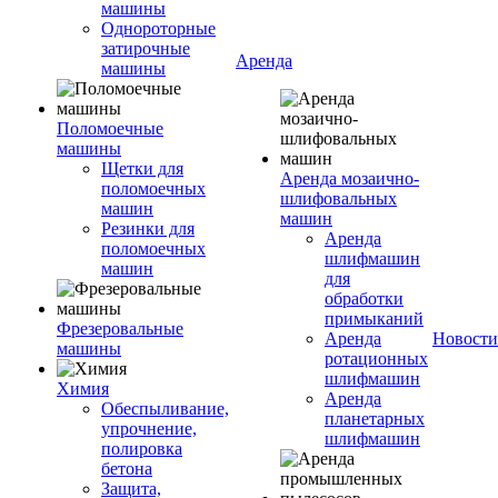
машины
Однороторные
затирочные
Аренда
машины
Поломоечные
машины
Щетки для
Аренда мозаично-
поломоечных
шлифовальных
машин
машин
Резинки для
Аренда
поломоечных
шлифмашин
машин
для
обработки
примыканий
Фрезеровальные
Аренда
Новости
машины
ротационных
шлифмашин
Химия
Аренда
Обеспыливание,
планетарных
упрочнение,
шлифмашин
полировка
бетона
Защита,