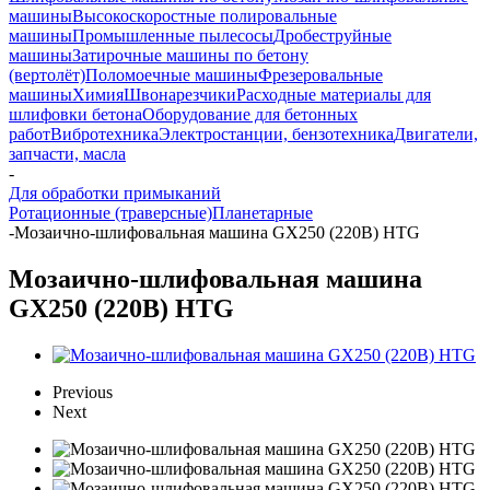
машины
Высокоскоростные полировальные
машины
Промышленные пылесосы
Дробеструйные
машины
Затирочные машины по бетону
(вертолёт)
Поломоечные машины
Фрезеровальные
машины
Химия
Швонарезчики
Расходные материалы для
шлифовки бетона
Оборудование для бетонных
работ
Вибротехника
Электростанции, бензотехника
Двигатели,
запчасти, масла
-
Для обработки примыканий
Ротационные (траверсные)
Планетарные
-
Мозаично-шлифовальная машина GX250 (220В) HTG
Мозаично-шлифовальная машина
GX250 (220В) HTG
Previous
Next