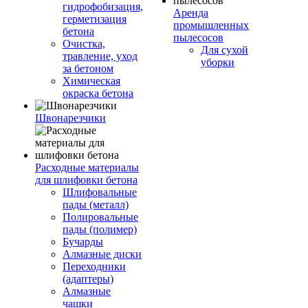
гидрофобизация,
Аренда
герметизация
промышленных
бетона
пылесосов
Очистка,
Для сухой
травление, уход
уборки
за бетоном
Химическая
окраска бетона
Швонарезчики
Расходные материалы
для шлифовки бетона
Шлифовальные
пады (металл)
Полировальные
пады (полимер)
Бучарды
Алмазные диски
Переходники
(адаптеры)
Алмазные
чашки