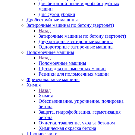
Для бетонной пыли и дробейструйных
машин
Для сухой уборки
Дробеструйные машины
Затирочные машины по бетону (вертолёт)
Назад
Затирочные машины по бетону (вертолёт)
Двухроторные затирочные машины
Однороторные затирочные машины
Поломоечные машины
Назад
Поломоечные машины
Щетки для поломоечных машин
Резинки для поломоечных машин
Фрезеровальные машины
Химия
Назад
Химия
Обеспыливание, упрочнение, полировка
бетона
Защита, гидрофобизация, герметизация
бетона
Очистка, травление, уход за бетоном
Химическая окраска бетона
Швонарезчики