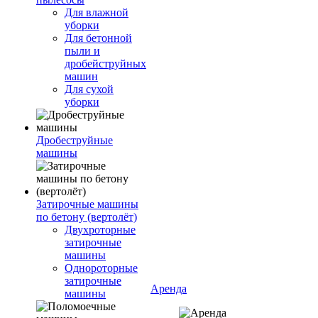
Для влажной
уборки
Для бетонной
пыли и
дробейструйных
машин
Для сухой
уборки
Дробеструйные
машины
Затирочные машины
по бетону (вертолёт)
Двухроторные
затирочные
машины
Однороторные
затирочные
Аренда
машины