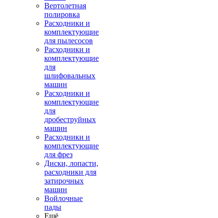
Вертолетная
полировка
Расходники и
комплектующие
для пылесосов
Расходники и
комплектующие
для
шлифовальных
машин
Расходники и
комплектующие
для
дробеструйных
машин
Расходники и
комплектующие
для фрез
Диски, лопасти,
расходники для
затирочных
машин
Войлочные
пады
Ещё