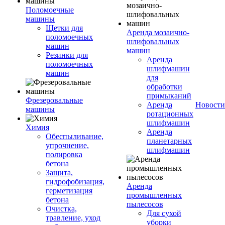
Поломоечные
машины
Щетки для
Аренда мозаично-
поломоечных
шлифовальных
машин
машин
Резинки для
Аренда
поломоечных
шлифмашин
машин
для
обработки
примыканий
Фрезеровальные
Аренда
Новости
машины
ротационных
шлифмашин
Химия
Аренда
Обеспыливание,
планетарных
упрочнение,
шлифмашин
полировка
бетона
Защита,
гидрофобизация,
Аренда
герметизация
промышленных
бетона
пылесосов
Очистка,
Для сухой
травление, уход
уборки