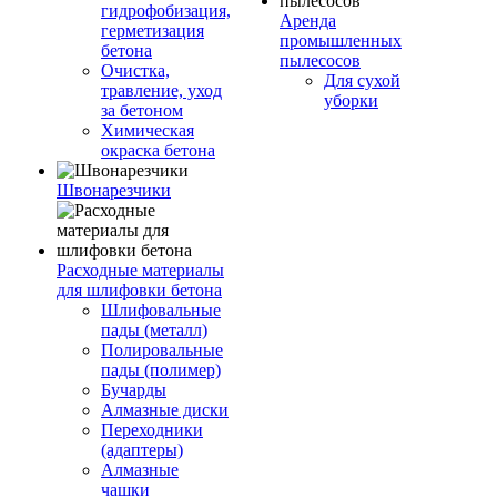
гидрофобизация,
Аренда
герметизация
промышленных
бетона
пылесосов
Очистка,
Для сухой
травление, уход
уборки
за бетоном
Химическая
окраска бетона
Швонарезчики
Расходные материалы
для шлифовки бетона
Шлифовальные
пады (металл)
Полировальные
пады (полимер)
Бучарды
Алмазные диски
Переходники
(адаптеры)
Алмазные
чашки