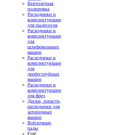
Вертолетная
полировка
Расходники и
комплектующие
для пылесосов
Расходники и
комплектующие
для
шлифовальных
машин
Расходники и
комплектующие
для
дробеструйных
машин
Расходники и
комплектующие
для фрез
Диски, лопасти,
расходники для
затирочных
машин
Войлочные
пады
Ещё