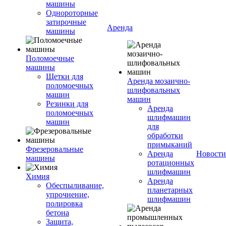
машины
Однороторные
затирочные
Аренда
машины
Поломоечные
машины
Щетки для
Аренда мозаично-
поломоечных
шлифовальных
машин
машин
Резинки для
Аренда
поломоечных
шлифмашин
машин
для
обработки
примыканий
Фрезеровальные
Аренда
Новости
машины
ротационных
шлифмашин
Химия
Аренда
Обеспыливание,
планетарных
упрочнение,
шлифмашин
полировка
бетона
Защита,