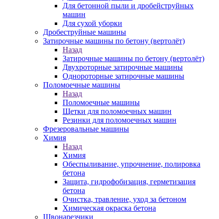
Для бетонной пыли и дробейструйных
машин
Для сухой уборки
Дробеструйные машины
Затирочные машины по бетону (вертолёт)
Назад
Затирочные машины по бетону (вертолёт)
Двухроторные затирочные машины
Однороторные затирочные машины
Поломоечные машины
Назад
Поломоечные машины
Щетки для поломоечных машин
Резинки для поломоечных машин
Фрезеровальные машины
Химия
Назад
Химия
Обеспыливание, упрочнение, полировка
бетона
Защита, гидрофобизация, герметизация
бетона
Очистка, травление, уход за бетоном
Химическая окраска бетона
Швонарезчики