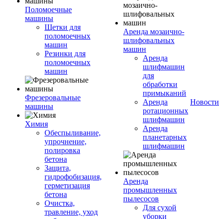
Поломоечные
машины
Щетки для
Аренда мозаично-
поломоечных
шлифовальных
машин
машин
Резинки для
Аренда
поломоечных
шлифмашин
машин
для
обработки
примыканий
Фрезеровальные
Аренда
Новости
машины
ротационных
шлифмашин
Химия
Аренда
Обеспыливание,
планетарных
упрочнение,
шлифмашин
полировка
бетона
Защита,
гидрофобизация,
Аренда
герметизация
промышленных
бетона
пылесосов
Очистка,
Для сухой
травление, уход
уборки