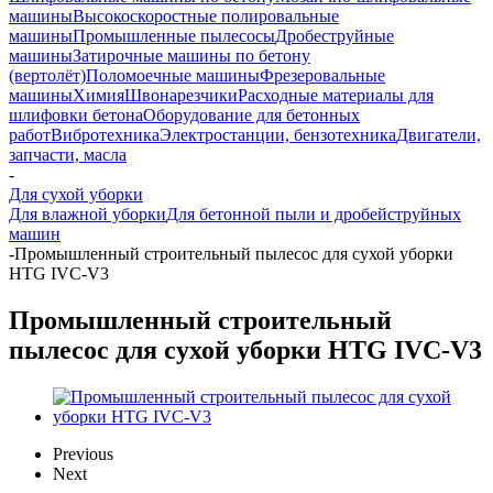
машины
Высокоскоростные полировальные
машины
Промышленные пылесосы
Дробеструйные
машины
Затирочные машины по бетону
(вертолёт)
Поломоечные машины
Фрезеровальные
машины
Химия
Швонарезчики
Расходные материалы для
шлифовки бетона
Оборудование для бетонных
работ
Вибротехника
Электростанции, бензотехника
Двигатели,
запчасти, масла
-
Для сухой уборки
Для влажной уборки
Для бетонной пыли и дробейструйных
машин
-
Промышленный строительный пылесос для сухой уборки
HTG IVC-V3
Промышленный строительный
пылесос для сухой уборки HTG IVC-V3
Previous
Next