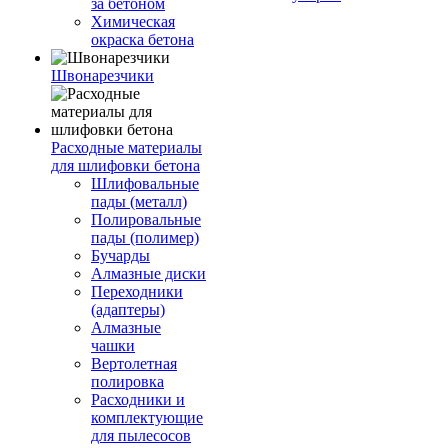
за бетоном
Химическая
окраска бетона
Швонарезчики
Расходные материалы
для шлифовки бетона
Шлифовальные
пады (металл)
Полировальные
пады (полимер)
Бучарды
Алмазные диски
Переходники
(адаптеры)
Алмазные
чашки
Вертолетная
полировка
Расходники и
комплектующие
для пылесосов