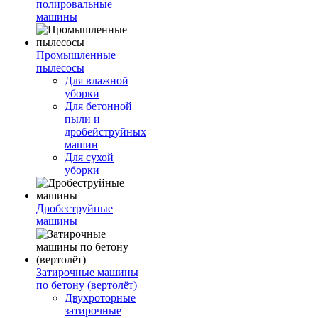
полировальные
машины
Промышленные
пылесосы
Для влажной
уборки
Для бетонной
пыли и
дробейструйных
машин
Для сухой
уборки
Дробеструйные
машины
Затирочные машины
по бетону (вертолёт)
Двухроторные
затирочные