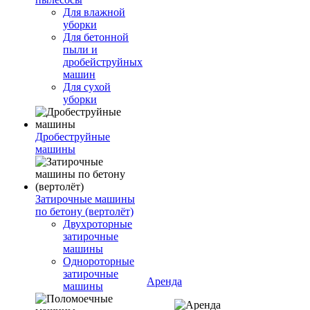
Для влажной
уборки
Для бетонной
пыли и
дробейструйных
машин
Для сухой
уборки
Дробеструйные
машины
Затирочные машины
по бетону (вертолёт)
Двухроторные
затирочные
машины
Однороторные
затирочные
Аренда
машины