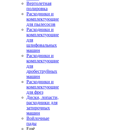
Вертолетная
полировка
Расходники и
комплектующие
для пылесосов
Расходники и
комплектующие
для
шлифовальных
машин
Расходники и
комплектующие
для
дробеструйных
машин
Расходники и
комплектующие
для фрез
Диски, лопасти,
расходники для
затирочных
машин
Войлочные
пады
Ещё