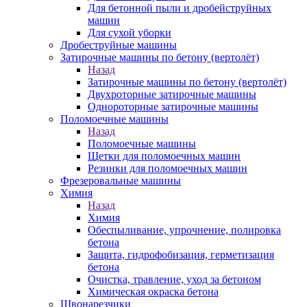
Для бетонной пыли и дробейструйных
машин
Для сухой уборки
Дробеструйные машины
Затирочные машины по бетону (вертолёт)
Назад
Затирочные машины по бетону (вертолёт)
Двухроторные затирочные машины
Однороторные затирочные машины
Поломоечные машины
Назад
Поломоечные машины
Щетки для поломоечных машин
Резинки для поломоечных машин
Фрезеровальные машины
Химия
Назад
Химия
Обеспыливание, упрочнение, полировка
бетона
Защита, гидрофобизация, герметизация
бетона
Очистка, травление, уход за бетоном
Химическая окраска бетона
Швонарезчики