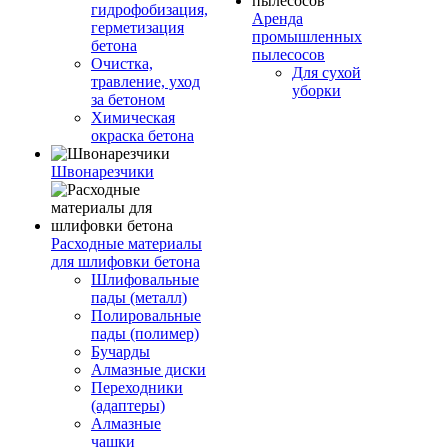
гидрофобизация,
Аренда
герметизация
промышленных
бетона
пылесосов
Очистка,
Для сухой
травление, уход
уборки
за бетоном
Химическая
окраска бетона
Швонарезчики
Расходные материалы
для шлифовки бетона
Шлифовальные
пады (металл)
Полировальные
пады (полимер)
Бучарды
Алмазные диски
Переходники
(адаптеры)
Алмазные
чашки