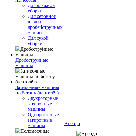
Для влажной
уборки
Для бетонной
пыли и
дробейструйных
машин
Для сухой
уборки
Дробеструйные
машины
Затирочные машины
по бетону (вертолёт)
Двухроторные
затирочные
машины
Однороторные
затирочные
Аренда
машины