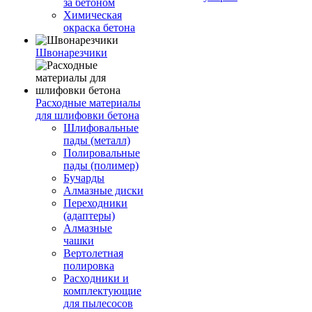
за бетоном
Химическая
окраска бетона
Швонарезчики
Расходные материалы
для шлифовки бетона
Шлифовальные
пады (металл)
Полировальные
пады (полимер)
Бучарды
Алмазные диски
Переходники
(адаптеры)
Алмазные
чашки
Вертолетная
полировка
Расходники и
комплектующие
для пылесосов