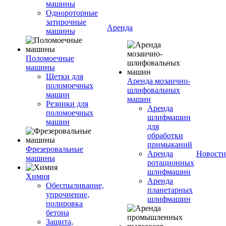
машины
Однороторные
затирочные
Аренда
машины
Поломоечные
машины
Щетки для
Аренда мозаично-
поломоечных
шлифовальных
машин
машин
Резинки для
Аренда
поломоечных
шлифмашин
машин
для
обработки
примыканий
Фрезеровальные
Аренда
Новости
машины
ротационных
шлифмашин
Химия
Аренда
Обеспыливание,
планетарных
упрочнение,
шлифмашин
полировка
бетона
Защита,