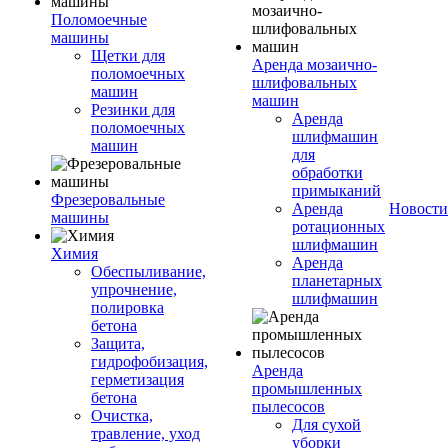
Поломоечные
машины
Щетки для
Аренда мозаично-
поломоечных
шлифовальных
машин
машин
Резинки для
Аренда
поломоечных
шлифмашин
машин
для
обработки
примыканий
Фрезеровальные
Аренда
Новости
машины
ротационных
шлифмашин
Химия
Аренда
Обеспыливание,
планетарных
упрочнение,
шлифмашин
полировка
бетона
Защита,
гидрофобизация,
Аренда
герметизация
промышленных
бетона
пылесосов
Очистка,
Для сухой
травление, уход
уборки