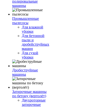
полировальные
машины
Промышленные
пылесосы
Для влажной
уборки
Для бетонной
пыли и
дробейструйных
машин
Для сухой
уборки
Дробеструйные
машины
Затирочные машины
по бетону (вертолёт)
Двухроторные
затирочные