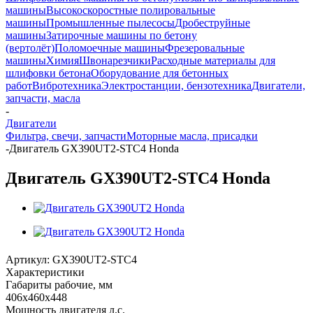
машины
Высокоскоростные полировальные
машины
Промышленные пылесосы
Дробеструйные
машины
Затирочные машины по бетону
(вертолёт)
Поломоечные машины
Фрезеровальные
машины
Химия
Швонарезчики
Расходные материалы для
шлифовки бетона
Оборудование для бетонных
работ
Вибротехника
Электростанции, бензотехника
Двигатели,
запчасти, масла
-
Двигатели
Фильтра, свечи, запчасти
Моторные масла, присадки
-
Двигатель GX390UT2-STC4 Honda
Двигатель GX390UT2-STC4 Honda
Артикул:
GX390UT2-STC4
Характеристики
Габариты рабочие, мм
406х460х448
Мощность двигателя л.с.