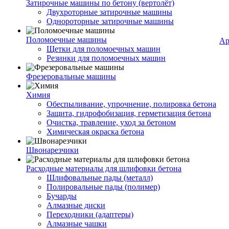
Затирочные машины по бетону (вертолёт)
Двухроторные затирочные машины
Однороторные затирочные машины
Поломоечные машины
Ар
Щетки для поломоечных машин
Резинки для поломоечных машин
Фрезеровальные машины
Химия
Обеспыливание, упрочнение, полировка бетона
Защита, гидрофобизация, герметизация бетона
Очистка, травление, уход за бетоном
Химическая окраска бетона
Швонарезчики
Расходные материалы для шлифовки бетона
Шлифовальные пады (металл)
Полировальные пады (полимер)
Бучарды
Алмазные диски
Переходники (адаптеры)
Алмазные чашки