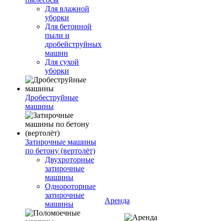
Для влажной
уборки
Для бетонной
пыли и
дробейструйных
машин
Для сухой
уборки
Дробеструйные
машины
Затирочные машины
по бетону (вертолёт)
Двухроторные
затирочные
машины
Однороторные
затирочные
Аренда
машины