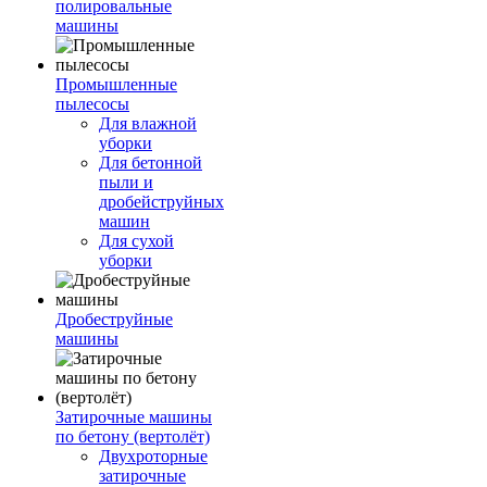
полировальные
машины
Промышленные
пылесосы
Для влажной
уборки
Для бетонной
пыли и
дробейструйных
машин
Для сухой
уборки
Дробеструйные
машины
Затирочные машины
по бетону (вертолёт)
Двухроторные
затирочные