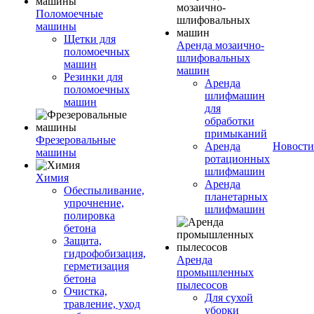
Поломоечные
машины
Щетки для
Аренда мозаично-
поломоечных
шлифовальных
машин
машин
Резинки для
Аренда
поломоечных
шлифмашин
машин
для
обработки
примыканий
Фрезеровальные
Аренда
Новости
машины
ротационных
шлифмашин
Химия
Аренда
Обеспыливание,
планетарных
упрочнение,
шлифмашин
полировка
бетона
Защита,
гидрофобизация,
Аренда
герметизация
промышленных
бетона
пылесосов
Очистка,
Для сухой
травление, уход
уборки