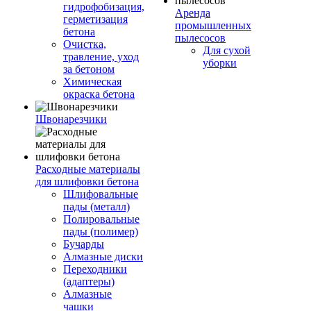
гидрофобизация,
Аренда
герметизация
промышленных
бетона
пылесосов
Очистка,
Для сухой
травление, уход
уборки
за бетоном
Химическая
окраска бетона
Швонарезчики
Расходные материалы
для шлифовки бетона
Шлифовальные
пады (металл)
Полировальные
пады (полимер)
Бучарды
Алмазные диски
Переходники
(адаптеры)
Алмазные
чашки