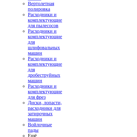
Вертолетная
полировка
Расходники и
комплектующие
для пылесосов
Расходники и
комплектующие
для
шлифовальных
машин
Расходники и
комплектующие
для
дробеструйных
машин
Расходники и
комплектующие
для фрез
Диски, лопасти,
расходники для
затирочных
машин
Войлочные
пады
Ещё