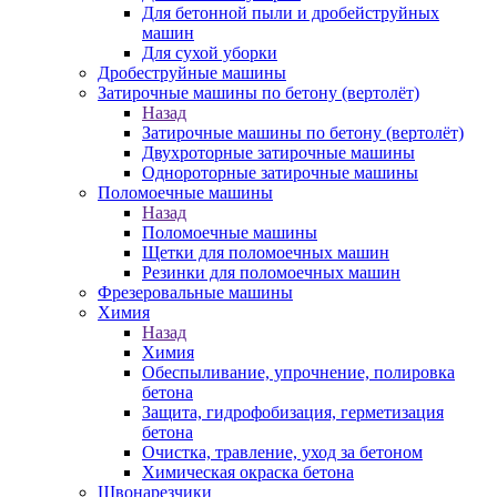
Для бетонной пыли и дробейструйных
машин
Для сухой уборки
Дробеструйные машины
Затирочные машины по бетону (вертолёт)
Назад
Затирочные машины по бетону (вертолёт)
Двухроторные затирочные машины
Однороторные затирочные машины
Поломоечные машины
Назад
Поломоечные машины
Щетки для поломоечных машин
Резинки для поломоечных машин
Фрезеровальные машины
Химия
Назад
Химия
Обеспыливание, упрочнение, полировка
бетона
Защита, гидрофобизация, герметизация
бетона
Очистка, травление, уход за бетоном
Химическая окраска бетона
Швонарезчики