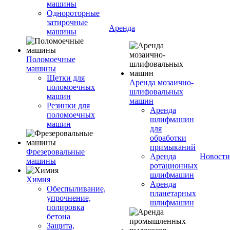
машины
Однороторные
затирочные
Аренда
машины
Поломоечные
машины
Щетки для
Аренда мозаично-
поломоечных
шлифовальных
машин
машин
Резинки для
Аренда
поломоечных
шлифмашин
машин
для
обработки
примыканий
Фрезеровальные
Аренда
Новости
машины
ротационных
шлифмашин
Химия
Аренда
Обеспыливание,
планетарных
упрочнение,
шлифмашин
полировка
бетона
Защита,