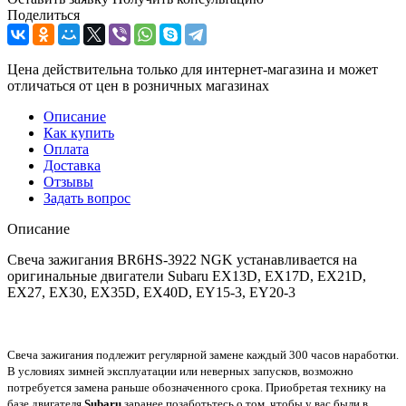
Поделиться
Цена действительна только для интернет-магазина и может
отличаться от цен в розничных магазинах
Описание
Как купить
Оплата
Доставка
Отзывы
Задать вопрос
Описание
Свеча зажигания BR6HS-3922 NGK устанавливается на
оригинальные двигатели Subaru EX13D, EX17D, EX21D,
EX27, EX30, EX35D, EX40D, EY15-3, EY20-3
Свеча зажигания подлежит регулярной замене каждый 300 часов наработки.
В условиях зимней эксплуатации или неверных запусков, возможно
потребуется замена раньше обозначенного срока. Приобретая технику на
базе двигателя
Subaru
заранее позаботьтесь о том, чтобы у вас были в