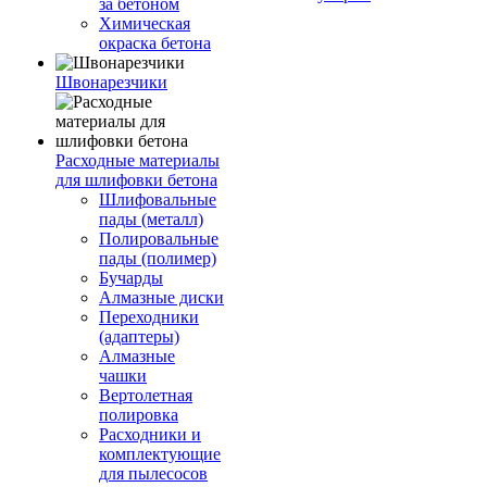
за бетоном
Химическая
окраска бетона
Швонарезчики
Расходные материалы
для шлифовки бетона
Шлифовальные
пады (металл)
Полировальные
пады (полимер)
Бучарды
Алмазные диски
Переходники
(адаптеры)
Алмазные
чашки
Вертолетная
полировка
Расходники и
комплектующие
для пылесосов