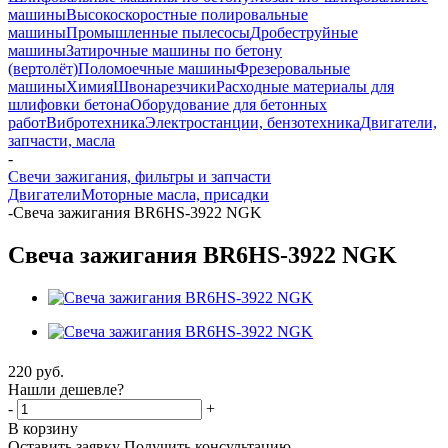
машины
Высокоскоростные полировальные
машины
Промышленные пылесосы
Дробеструйные
машины
Затирочные машины по бетону
(вертолёт)
Поломоечные машины
Фрезеровальные
машины
Химия
Швонарезчики
Расходные материалы для
шлифовки бетона
Оборудование для бетонных
работ
Вибротехника
Электростанции, бензотехника
Двигатели,
запчасти, масла
-
Свечи зажигания, фильтры и запчасти
Двигатели
Моторные масла, присадки
-
Свеча зажигания BR6HS-3922 NGK
Свеча зажигания BR6HS-3922 NGK
220
руб.
Нашли дешевле?
-
+
В корзину
Оставить заявку
Получить консультацию