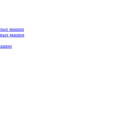
ьных машин
йных машин
машин