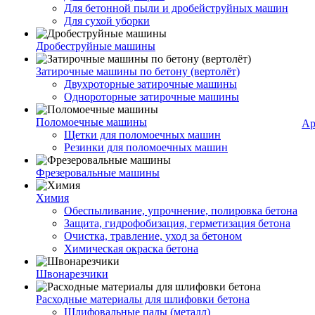
Для бетонной пыли и дробейструйных машин
Для сухой уборки
Дробеструйные машины
Затирочные машины по бетону (вертолёт)
Двухроторные затирочные машины
Однороторные затирочные машины
Поломоечные машины
Ар
Щетки для поломоечных машин
Резинки для поломоечных машин
Фрезеровальные машины
Химия
Обеспыливание, упрочнение, полировка бетона
Защита, гидрофобизация, герметизация бетона
Очистка, травление, уход за бетоном
Химическая окраска бетона
Швонарезчики
Расходные материалы для шлифовки бетона
Шлифовальные пады (металл)