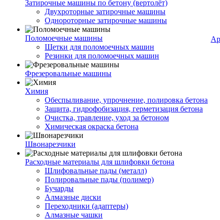
Затирочные машины по бетону (вертолёт)
Двухроторные затирочные машины
Однороторные затирочные машины
Поломоечные машины
Ар
Щетки для поломоечных машин
Резинки для поломоечных машин
Фрезеровальные машины
Химия
Обеспыливание, упрочнение, полировка бетона
Защита, гидрофобизация, герметизация бетона
Очистка, травление, уход за бетоном
Химическая окраска бетона
Швонарезчики
Расходные материалы для шлифовки бетона
Шлифовальные пады (металл)
Полировальные пады (полимер)
Бучарды
Алмазные диски
Переходники (адаптеры)
Алмазные чашки