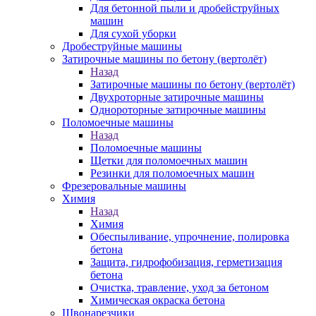
Для бетонной пыли и дробейструйных
машин
Для сухой уборки
Дробеструйные машины
Затирочные машины по бетону (вертолёт)
Назад
Затирочные машины по бетону (вертолёт)
Двухроторные затирочные машины
Однороторные затирочные машины
Поломоечные машины
Назад
Поломоечные машины
Щетки для поломоечных машин
Резинки для поломоечных машин
Фрезеровальные машины
Химия
Назад
Химия
Обеспыливание, упрочнение, полировка
бетона
Защита, гидрофобизация, герметизация
бетона
Очистка, травление, уход за бетоном
Химическая окраска бетона
Швонарезчики