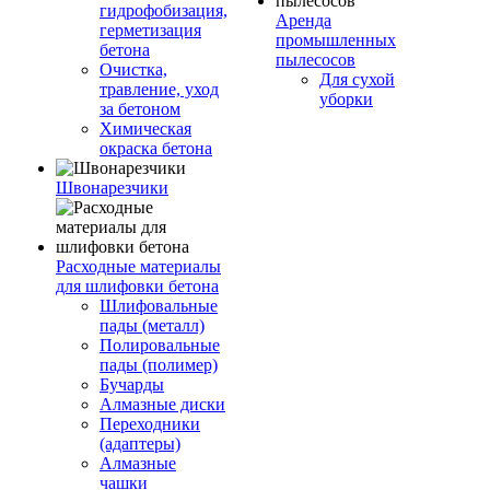
гидрофобизация,
Аренда
герметизация
промышленных
бетона
пылесосов
Очистка,
Для сухой
травление, уход
уборки
за бетоном
Химическая
окраска бетона
Швонарезчики
Расходные материалы
для шлифовки бетона
Шлифовальные
пады (металл)
Полировальные
пады (полимер)
Бучарды
Алмазные диски
Переходники
(адаптеры)
Алмазные
чашки