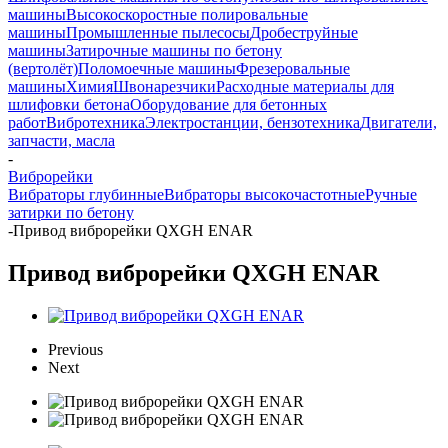
машины
Высокоскоростные полировальные
машины
Промышленные пылесосы
Дробеструйные
машины
Затирочные машины по бетону
(вертолёт)
Поломоечные машины
Фрезеровальные
машины
Химия
Швонарезчики
Расходные материалы для
шлифовки бетона
Оборудование для бетонных
работ
Вибротехника
Электростанции, бензотехника
Двигатели,
запчасти, масла
-
Виброрейки
Вибраторы глубинные
Вибраторы высокочастотные
Ручные
затирки по бетону
-
Привод виброрейки QXGH ENAR
Привод виброрейки QXGH ENAR
Previous
Next