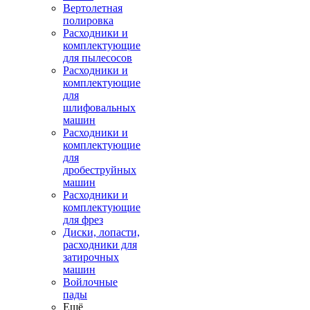
Вертолетная
полировка
Расходники и
комплектующие
для пылесосов
Расходники и
комплектующие
для
шлифовальных
машин
Расходники и
комплектующие
для
дробеструйных
машин
Расходники и
комплектующие
для фрез
Диски, лопасти,
расходники для
затирочных
машин
Войлочные
пады
Ещё