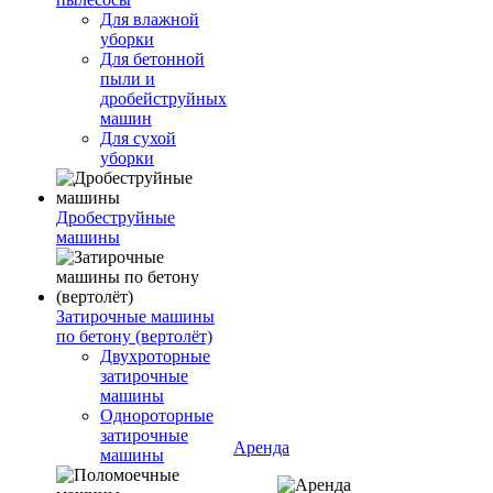
Для влажной
уборки
Для бетонной
пыли и
дробейструйных
машин
Для сухой
уборки
Дробеструйные
машины
Затирочные машины
по бетону (вертолёт)
Двухроторные
затирочные
машины
Однороторные
затирочные
Аренда
машины