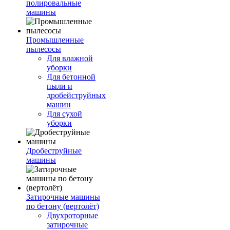
полировальные
машины
Промышленные
пылесосы
Для влажной
уборки
Для бетонной
пыли и
дробейструйных
машин
Для сухой
уборки
Дробеструйные
машины
Затирочные машины
по бетону (вертолёт)
Двухроторные
затирочные