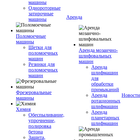
машины
Однороторные
затирочные
Аренда
машины
Поломоечные
машины
Щетки для
Аренда мозаично-
поломоечных
шлифовальных
машин
машин
Резинки для
Аренда
поломоечных
шлифмашин
машин
для
обработки
примыканий
Фрезеровальные
Аренда
Новости
машины
ротационных
шлифмашин
Химия
Аренда
Обеспыливание,
планетарных
упрочнение,
шлифмашин
полировка
бетона
Защита,