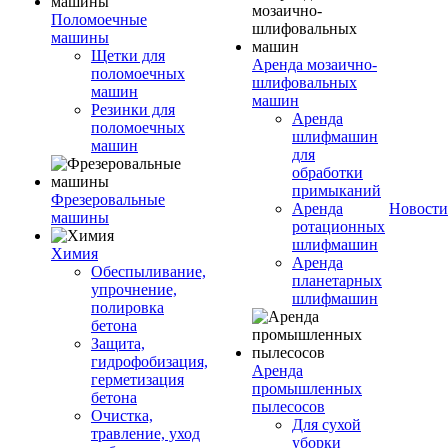
Поломоечные
машины
Щетки для
Аренда мозаично-
поломоечных
шлифовальных
машин
машин
Резинки для
Аренда
поломоечных
шлифмашин
машин
для
обработки
примыканий
Фрезеровальные
Аренда
Новости
машины
ротационных
шлифмашин
Химия
Аренда
Обеспыливание,
планетарных
упрочнение,
шлифмашин
полировка
бетона
Защита,
гидрофобизация,
Аренда
герметизация
промышленных
бетона
пылесосов
Очистка,
Для сухой
травление, уход
уборки