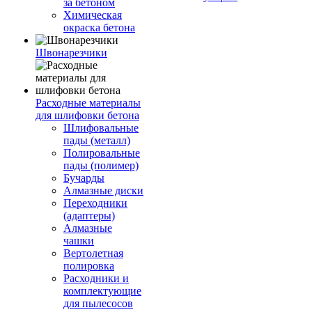
за бетоном
Химическая
окраска бетона
Швонарезчики
Расходные материалы
для шлифовки бетона
Шлифовальные
пады (металл)
Полировальные
пады (полимер)
Бучарды
Алмазные диски
Переходники
(адаптеры)
Алмазные
чашки
Вертолетная
полировка
Расходники и
комплектующие
для пылесосов