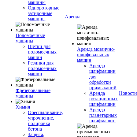
машины
Однороторные
затирочные
Аренда
машины
Поломоечные
машины
Щетки для
Аренда мозаично-
поломоечных
шлифовальных
машин
машин
Резинки для
Аренда
поломоечных
шлифмашин
машин
для
обработки
примыканий
Фрезеровальные
Аренда
Новости
машины
ротационных
шлифмашин
Химия
Аренда
Обеспыливание,
планетарных
упрочнение,
шлифмашин
полировка
бетона
Защита,