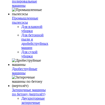
полировальные
машины
Промышленные
пылесосы
Для влажной
уборки
Для бетонной
пыли и
дробейструйных
машин
Для сухой
уборки
Дробеструйные
машины
Затирочные машины
по бетону (вертолёт)
Двухроторные
затирочные