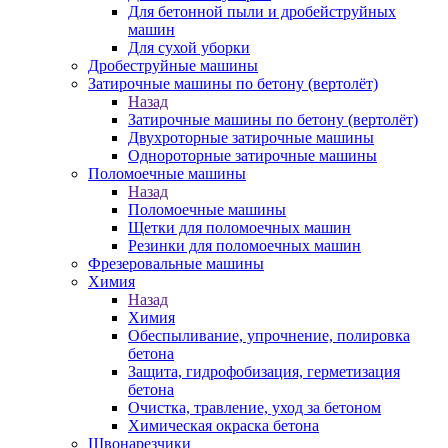
Для бетонной пыли и дробейструйных
машин
Для сухой уборки
Дробеструйные машины
Затирочные машины по бетону (вертолёт)
Назад
Затирочные машины по бетону (вертолёт)
Двухроторные затирочные машины
Однороторные затирочные машины
Поломоечные машины
Назад
Поломоечные машины
Щетки для поломоечных машин
Резинки для поломоечных машин
Фрезеровальные машины
Химия
Назад
Химия
Обеспыливание, упрочнение, полировка
бетона
Защита, гидрофобизация, герметизация
бетона
Очистка, травление, уход за бетоном
Химическая окраска бетона
Швонарезчики