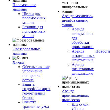
Поломоечные
машины
Щетки для
Аренда мозаично-
поломоечных
шлифовальных
машин
машин
Резинки для
Аренда
поломоечных
шлифмашин
машин
для
обработки
примыканий
Фрезеровальные
Аренда
Новости
машины
ротационных
шлифмашин
Химия
Аренда
Обеспыливание,
планетарных
упрочнение,
шлифмашин
полировка
бетона
Защита,
гидрофобизация,
Аренда
герметизация
промышленных
бетона
пылесосов
Очистка,
Для сухой
травление, уход
уборки