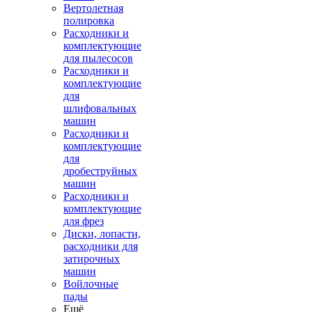
Вертолетная
полировка
Расходники и
комплектующие
для пылесосов
Расходники и
комплектующие
для
шлифовальных
машин
Расходники и
комплектующие
для
дробеструйных
машин
Расходники и
комплектующие
для фрез
Диски, лопасти,
расходники для
затирочных
машин
Войлочные
пады
Ещё