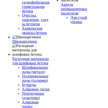
гидрофобизация,
Аренда
герметизация
промышленных
бетона
пылесосов
Очистка,
Для сухой
травление, уход
уборки
за бетоном
Химическая
окраска бетона
Швонарезчики
Расходные материалы
для шлифовки бетона
Шлифовальные
пады (металл)
Полировальные
пады (полимер)
Бучарды
Алмазные диски
Переходники
(адаптеры)
Алмазные
чашки