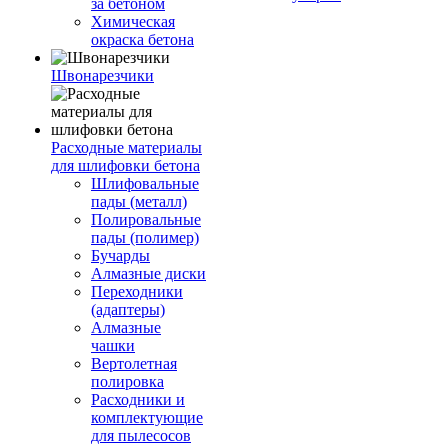
за бетоном
Химическая
окраска бетона
Швонарезчики
Расходные материалы
для шлифовки бетона
Шлифовальные
пады (металл)
Полировальные
пады (полимер)
Бучарды
Алмазные диски
Переходники
(адаптеры)
Алмазные
чашки
Вертолетная
полировка
Расходники и
комплектующие
для пылесосов