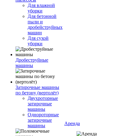
Для влажной
уборки
Для бетонной
пыли и
дробейструйных
машин
Для сухой
уборки
Дробеструйные
машины
Затирочные машины
по бетону (вертолёт)
Двухроторные
затирочные
машины
Однороторные
затирочные
Аренда
машины