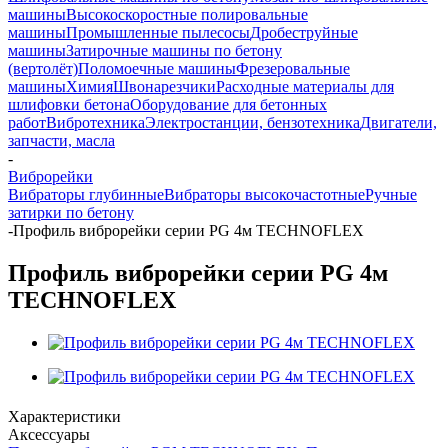
машины
Высокоскоростные полировальные
машины
Промышленные пылесосы
Дробеструйные
машины
Затирочные машины по бетону
(вертолёт)
Поломоечные машины
Фрезеровальные
машины
Химия
Швонарезчики
Расходные материалы для
шлифовки бетона
Оборудование для бетонных
работ
Вибротехника
Электростанции, бензотехника
Двигатели,
запчасти, масла
-
Виброрейки
Вибраторы глубинные
Вибраторы высокочастотные
Ручные
затирки по бетону
-
Профиль виброрейки серии PG 4м TECHNOFLEX
Профиль виброрейки серии PG 4м
TECHNOFLEX
Характеристики
Аксессуары