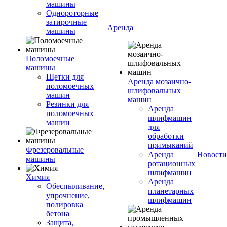
машины
Однороторные
затирочные
Аренда
машины
Поломоечные
машины
Щетки для
Аренда мозаично-
поломоечных
шлифовальных
машин
машин
Резинки для
Аренда
поломоечных
шлифмашин
машин
для
обработки
примыканий
Фрезеровальные
Аренда
Новости
машины
ротационных
шлифмашин
Химия
Аренда
Обеспыливание,
планетарных
упрочнение,
шлифмашин
полировка
бетона
Защита,