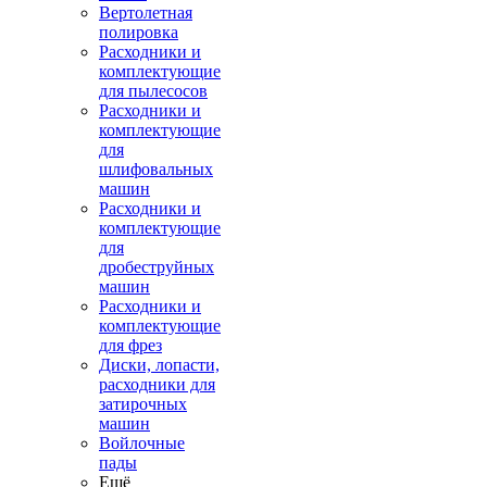
Вертолетная
полировка
Расходники и
комплектующие
для пылесосов
Расходники и
комплектующие
для
шлифовальных
машин
Расходники и
комплектующие
для
дробеструйных
машин
Расходники и
комплектующие
для фрез
Диски, лопасти,
расходники для
затирочных
машин
Войлочные
пады
Ещё