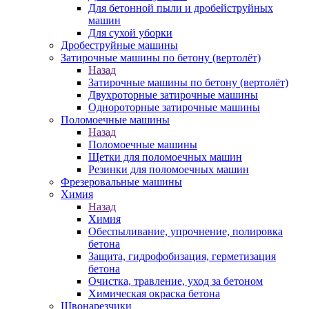
Для бетонной пыли и дробейструйных
машин
Для сухой уборки
Дробеструйные машины
Затирочные машины по бетону (вертолёт)
Назад
Затирочные машины по бетону (вертолёт)
Двухроторные затирочные машины
Однороторные затирочные машины
Поломоечные машины
Назад
Поломоечные машины
Щетки для поломоечных машин
Резинки для поломоечных машин
Фрезеровальные машины
Химия
Назад
Химия
Обеспыливание, упрочнение, полировка
бетона
Защита, гидрофобизация, герметизация
бетона
Очистка, травление, уход за бетоном
Химическая окраска бетона
Швонарезчики