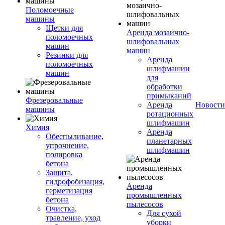
Поломоечные
машины
Щетки для
Аренда мозаично-
поломоечных
шлифовальных
машин
машин
Резинки для
Аренда
поломоечных
шлифмашин
машин
для
обработки
примыканий
Фрезеровальные
Аренда
Новости
машины
ротационных
шлифмашин
Химия
Аренда
Обеспыливание,
планетарных
упрочнение,
шлифмашин
полировка
бетона
Защита,
гидрофобизация,
Аренда
герметизация
промышленных
бетона
пылесосов
Очистка,
Для сухой
травление, уход
уборки