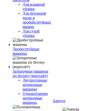
Для влажной
уборки
Для бетонной
пыли и
дробейструйных
машин
Для сухой
уборки
Дробеструйные
машины
Затирочные машины
по бетону (вертолёт)
Двухроторные
затирочные
машины
Однороторные
затирочные
Аренда
машины