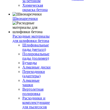
за бетоном
Химическая
окраска бетона
Швонарезчики
Расходные материалы
для шлифовки бетона
Шлифовальные
пады (металл)
Полировальные
пады (полимер)
Бучарды
Алмазные диски
Переходники
(адаптеры)
Алмазные
чашки
Вертолетная
полировка
Расходники и
комплектующие
для пылесосов