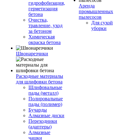
гидрофобизация,
Аренда
герметизация
промышленных
бетона
пылесосов
Очистка,
Для сухой
травление, уход
уборки
за бетоном
Химическая
окраска бетона
Швонарезчики
Расходные материалы
для шлифовки бетона
Шлифовальные
пады (металл)
Полировальные
пады (полимер)
Бучарды
Алмазные диски
Переходники
(адаптеры)
Алмазные
чашки