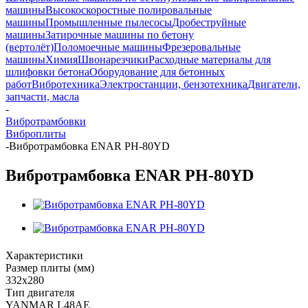
машины
Высокоскоростные полировальные
машины
Промышленные пылесосы
Дробеструйные
машины
Затирочные машины по бетону
(вертолёт)
Поломоечные машины
Фрезеровальные
машины
Химия
Швонарезчики
Расходные материалы для
шлифовки бетона
Оборудование для бетонных
работ
Вибротехника
Электростанции, бензотехника
Двигатели,
запчасти, масла
-
Вибротрамбовки
Виброплиты
-
Вибротрамбовка ENAR PH-80YD
Вибротрамбовка ENAR PH-80YD
Характеристики
Размер плиты (мм)
332х280
Тип двигателя
YANMAR L48AE