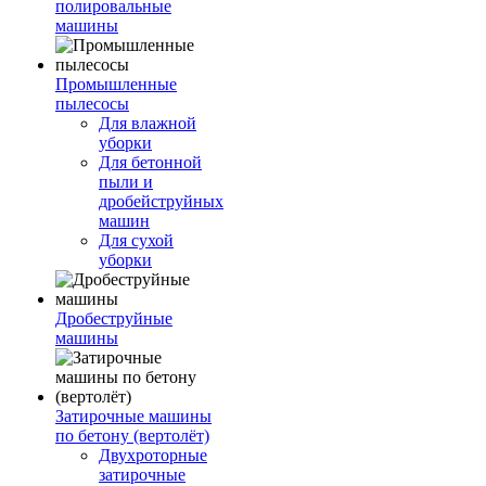
полировальные
машины
Промышленные
пылесосы
Для влажной
уборки
Для бетонной
пыли и
дробейструйных
машин
Для сухой
уборки
Дробеструйные
машины
Затирочные машины
по бетону (вертолёт)
Двухроторные
затирочные