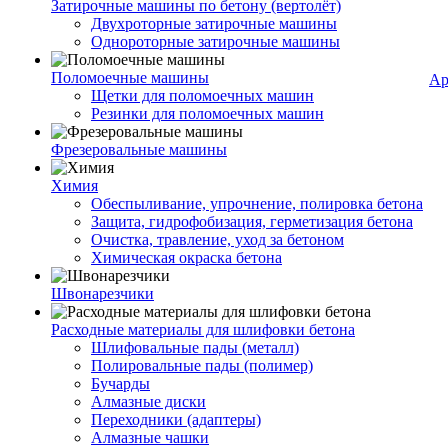
Затирочные машины по бетону (вертолёт)
Двухроторные затирочные машины
Однороторные затирочные машины
Поломоечные машины
Ар
Щетки для поломоечных машин
Резинки для поломоечных машин
Фрезеровальные машины
Химия
Обеспыливание, упрочнение, полировка бетона
Защита, гидрофобизация, герметизация бетона
Очистка, травление, уход за бетоном
Химическая окраска бетона
Швонарезчики
Расходные материалы для шлифовки бетона
Шлифовальные пады (металл)
Полировальные пады (полимер)
Бучарды
Алмазные диски
Переходники (адаптеры)
Алмазные чашки