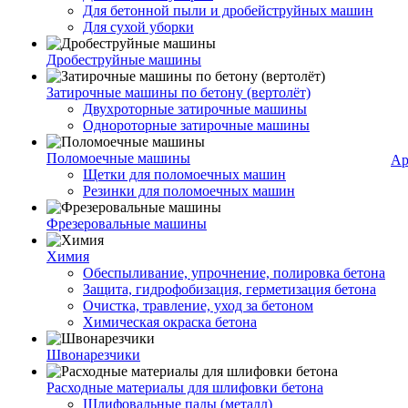
Для бетонной пыли и дробейструйных машин
Для сухой уборки
Дробеструйные машины
Затирочные машины по бетону (вертолёт)
Двухроторные затирочные машины
Однороторные затирочные машины
Поломоечные машины
Ар
Щетки для поломоечных машин
Резинки для поломоечных машин
Фрезеровальные машины
Химия
Обеспыливание, упрочнение, полировка бетона
Защита, гидрофобизация, герметизация бетона
Очистка, травление, уход за бетоном
Химическая окраска бетона
Швонарезчики
Расходные материалы для шлифовки бетона
Шлифовальные пады (металл)