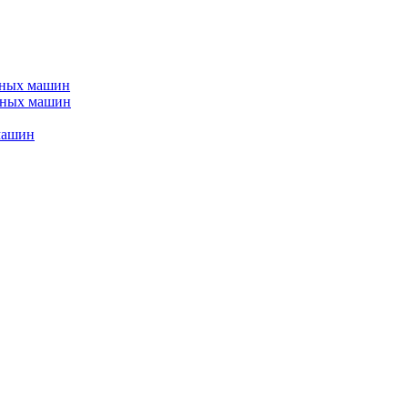
ьных машин
йных машин
машин