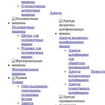
машины
Однороторные
затирочные
Аренда
машины
Поломоечные
машины
Щетки для
Аренда мозаично-
поломоечных
шлифовальных
машин
машин
Резинки для
Аренда
поломоечных
шлифмашин
машин
для
обработки
примыканий
Фрезеровальные
Аренда
Новости
машины
ротационных
шлифмашин
Химия
Аренда
Обеспыливание,
планетарных
упрочнение,
шлифмашин
полировка
бетона
Защита,