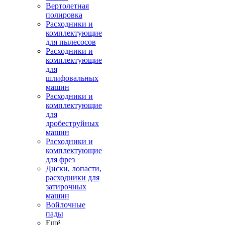
Вертолетная
полировка
Расходники и
комплектующие
для пылесосов
Расходники и
комплектующие
для
шлифовальных
машин
Расходники и
комплектующие
для
дробеструйных
машин
Расходники и
комплектующие
для фрез
Диски, лопасти,
расходники для
затирочных
машин
Войлочные
пады
Ещё