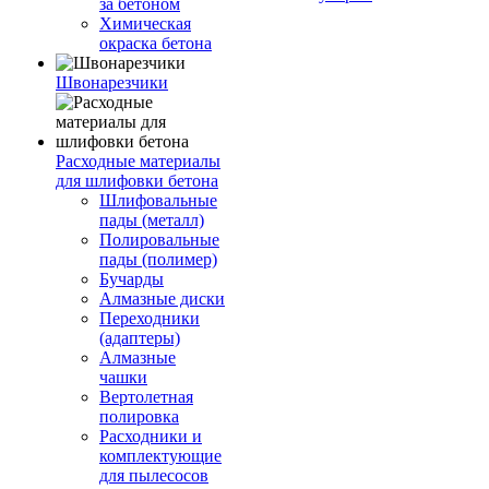
за бетоном
Химическая
окраска бетона
Швонарезчики
Расходные материалы
для шлифовки бетона
Шлифовальные
пады (металл)
Полировальные
пады (полимер)
Бучарды
Алмазные диски
Переходники
(адаптеры)
Алмазные
чашки
Вертолетная
полировка
Расходники и
комплектующие
для пылесосов