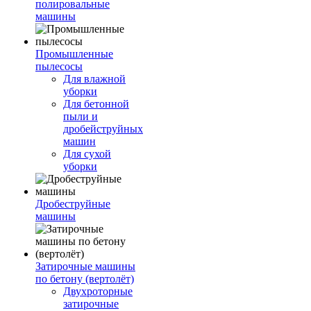
полировальные
машины
Промышленные
пылесосы
Для влажной
уборки
Для бетонной
пыли и
дробейструйных
машин
Для сухой
уборки
Дробеструйные
машины
Затирочные машины
по бетону (вертолёт)
Двухроторные
затирочные