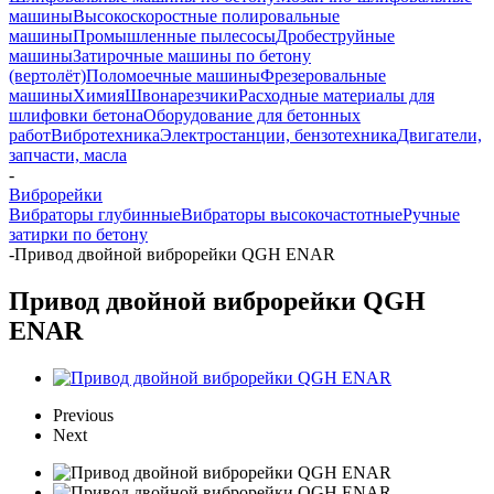
машины
Высокоскоростные полировальные
машины
Промышленные пылесосы
Дробеструйные
машины
Затирочные машины по бетону
(вертолёт)
Поломоечные машины
Фрезеровальные
машины
Химия
Швонарезчики
Расходные материалы для
шлифовки бетона
Оборудование для бетонных
работ
Вибротехника
Электростанции, бензотехника
Двигатели,
запчасти, масла
-
Виброрейки
Вибраторы глубинные
Вибраторы высокочастотные
Ручные
затирки по бетону
-
Привод двойной виброрейки QGH ENAR
Привод двойной виброрейки QGH
ENAR
Previous
Next