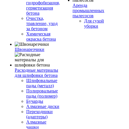
гидрофобизация,
Аренда
герметизация
промышленных
бетона
пылесосов
Очистка,
Для сухой
травление, уход
уборки
за бетоном
Химическая
окраска бетона
Швонарезчики
Расходные материалы
для шлифовки бетона
Шлифовальные
пады (металл)
Полировальные
пады (полимер)
Бучарды
Алмазные диски
Переходники
(адаптеры)
Алмазные
чашки