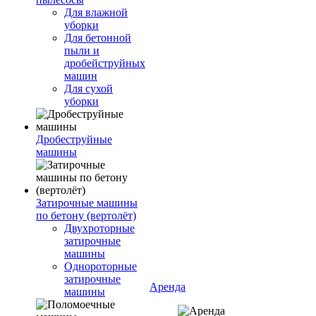
Для влажной
уборки
Для бетонной
пыли и
дробейструйных
машин
Для сухой
уборки
Дробеструйные
машины
Затирочные машины
по бетону (вертолёт)
Двухроторные
затирочные
машины
Однороторные
затирочные
Аренда
машины