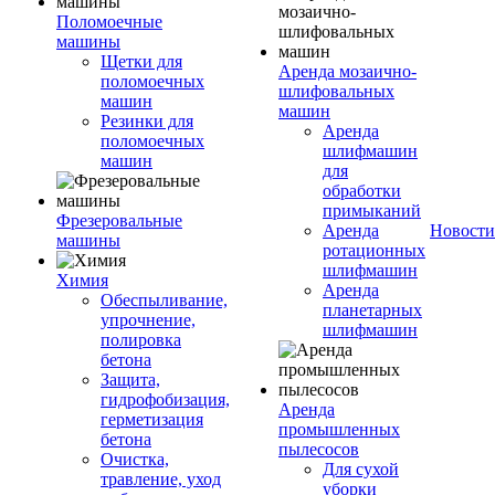
Поломоечные
машины
Щетки для
Аренда мозаично-
поломоечных
шлифовальных
машин
машин
Резинки для
Аренда
поломоечных
шлифмашин
машин
для
обработки
примыканий
Фрезеровальные
Аренда
Новости
машины
ротационных
шлифмашин
Химия
Аренда
Обеспыливание,
планетарных
упрочнение,
шлифмашин
полировка
бетона
Защита,
гидрофобизация,
Аренда
герметизация
промышленных
бетона
пылесосов
Очистка,
Для сухой
травление, уход
уборки