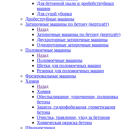
Для бетонной пыли и дробейструйных
машин
Для сухой уборки
Дробеструйные машины
Затирочные машины по бетону (вертолёт)
Назад
Затирочные машины по бетону (вертолёт)
Двухроторные затирочные машины
Однороторные затирочные машины
Поломоечные машины
Назад
Поломоечные машины
Щетки для поломоечных машин
Резинки для поломоечных машин
Фрезеровальные машины
Химия
Назад
Химия
Обеспыливание, упрочнение, полировка
бетона
Защита, гидрофобизация, герметизация
бетона
Очистка, травление, уход за бетоном
Химическая окраска бетона
Швонарезчики