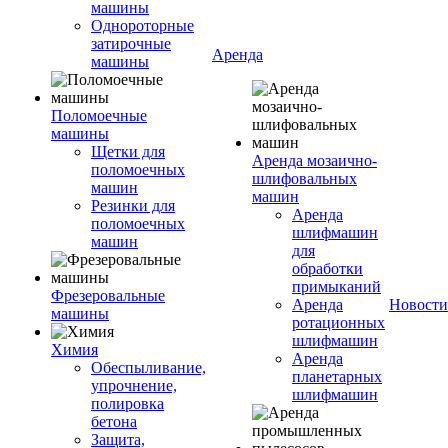
машины
Однороторные
затирочные
Аренда
машины
Поломоечные
машины
Щетки для
Аренда мозаично-
поломоечных
шлифовальных
машин
машин
Резинки для
Аренда
поломоечных
шлифмашин
машин
для
обработки
примыканий
Фрезеровальные
Аренда
Новости
машины
ротационных
шлифмашин
Химия
Аренда
Обеспыливание,
планетарных
упрочнение,
шлифмашин
полировка
бетона
Защита,