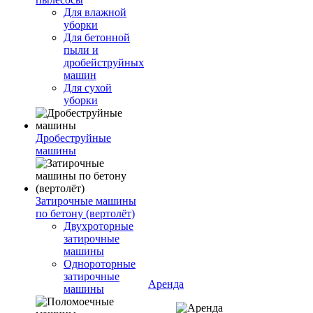
Для влажной
уборки
Для бетонной
пыли и
дробейструйных
машин
Для сухой
уборки
Дробеструйные
машины
Затирочные машины
по бетону (вертолёт)
Двухроторные
затирочные
машины
Однороторные
затирочные
Аренда
машины