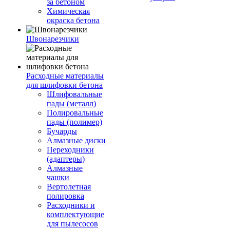
за бетоном
Химическая
окраска бетона
Швонарезчики
Расходные материалы
для шлифовки бетона
Шлифовальные
пады (металл)
Полировальные
пады (полимер)
Бучарды
Алмазные диски
Переходники
(адаптеры)
Алмазные
чашки
Вертолетная
полировка
Расходники и
комплектующие
для пылесосов