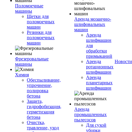
Поломоечные
машины
Щетки для
Аренда мозаично-
поломоечных
шлифовальных
машин
машин
Резинки для
Аренда
поломоечных
шлифмашин
машин
для
обработки
примыканий
Фрезеровальные
Аренда
Новости
машины
ротационных
шлифмашин
Химия
Аренда
Обеспыливание,
планетарных
упрочнение,
шлифмашин
полировка
бетона
Защита,
гидрофобизация,
Аренда
герметизация
промышленных
бетона
пылесосов
Очистка,
Для сухой
травление, уход
уборки