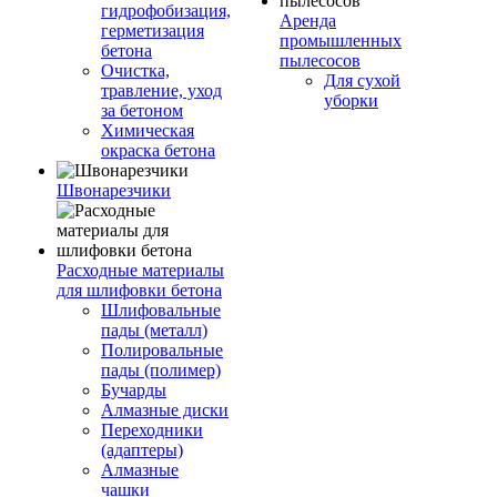
гидрофобизация,
Аренда
герметизация
промышленных
бетона
пылесосов
Очистка,
Для сухой
травление, уход
уборки
за бетоном
Химическая
окраска бетона
Швонарезчики
Расходные материалы
для шлифовки бетона
Шлифовальные
пады (металл)
Полировальные
пады (полимер)
Бучарды
Алмазные диски
Переходники
(адаптеры)
Алмазные
чашки