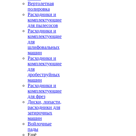
Вертолетная
полировка
Расходники и
комплектующие
для пылесосов
Расходники и
комплектующие
для
шлифовальных
машин
Расходники и
комплектующие
для
дробеструйных
машин
Расходники и
комплектующие
для фрез
Диски, лопасти,
расходники для
затирочных
машин
Войлочные
пады
Ещё