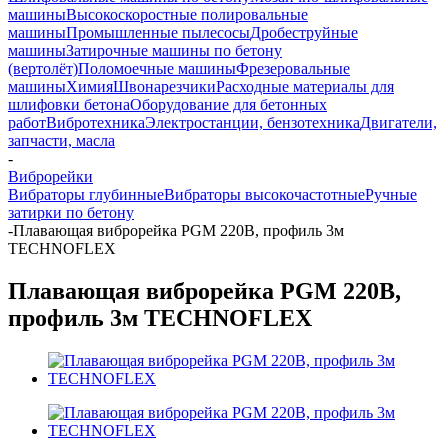
машины
Высокоскоростные полировальные
машины
Промышленные пылесосы
Дробеструйные
машины
Затирочные машины по бетону
(вертолёт)
Поломоечные машины
Фрезеровальные
машины
Химия
Швонарезчики
Расходные материалы для
шлифовки бетона
Оборудование для бетонных
работ
Вибротехника
Электростанции, бензотехника
Двигатели,
запчасти, масла
-
Виброрейки
Вибраторы глубинные
Вибраторы высокочастотные
Ручные
затирки по бетону
-
Плавающая виброрейка PGM 220В, профиль 3м
TECHNOFLEX
Плавающая виброрейка PGM 220В,
профиль 3м TECHNOFLEX