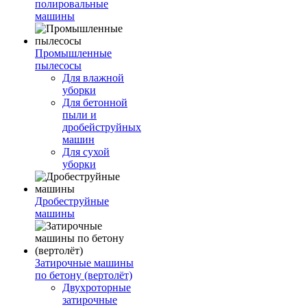
полировальные
машины
Промышленные
пылесосы
Для влажной
уборки
Для бетонной
пыли и
дробейструйных
машин
Для сухой
уборки
Дробеструйные
машины
Затирочные машины
по бетону (вертолёт)
Двухроторные
затирочные